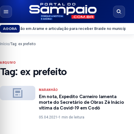
Pular para o conteúdo
Abrir menu
Abrir b
 da oposição em Arame e articulação para receber Braide no município
Clu
AGORA
Início
/
Tag: ex prefeito
ARQUIVO
Tag:
ex prefeito
MARANHÃO
Em nota, Expedito Carneiro lamenta
morte do Secretário de Obras Zé Inácio
vítima da Covid-19 em Codó
05.04.2021
•
1 min de leitura