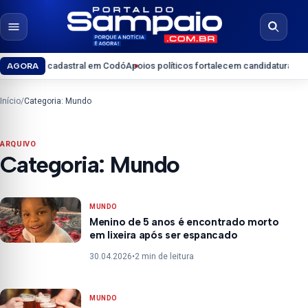
Pular para o conteúdo
Abrir menu
Abrir b
ualização cadastral em Codó
Apoios políticos fortalecem candidatura de R
AGORA
Início
/
Categoria: Mundo
ARQUIVO
Categoria:
Mundo
MUNDO
Menino de 5 anos é encontrado morto
em lixeira após ser espancado
30.04.2026
•
2 min de leitura
MUNDO