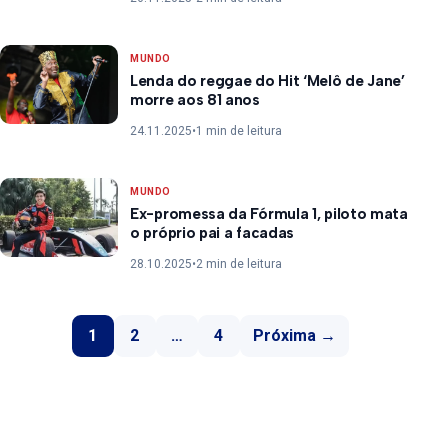
MUNDO
Lenda do reggae do Hit ‘Melô de Jane’
morre aos 81 anos
24.11.2025
•
1 min de leitura
MUNDO
Ex-promessa da Fórmula 1, piloto mata
o próprio pai a facadas
28.10.2025
•
2 min de leitura
Paginação de posts
1
2
…
4
Próxima →