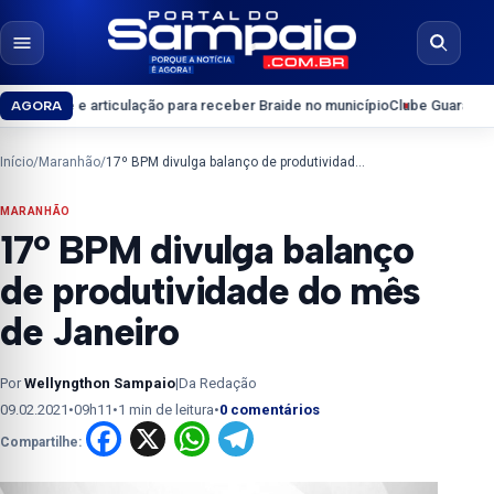
Pular para o conteúdo
Abrir menu
Abrir b
e e articulação para receber Braide no município
Clube Guarapary convoca
AGORA
Início
/
Maranhão
/
17º BPM divulga balanço de produtividade do mês de Janeiro
MARANHÃO
17º BPM divulga balanço
de produtividade do mês
de Janeiro
Por
Wellyngthon Sampaio
|
Da Redação
09.02.2021
•
09h11
•
1 min de leitura
•
0 comentários
Facebook
X
WhatsApp
Telegram
Compartilhe: