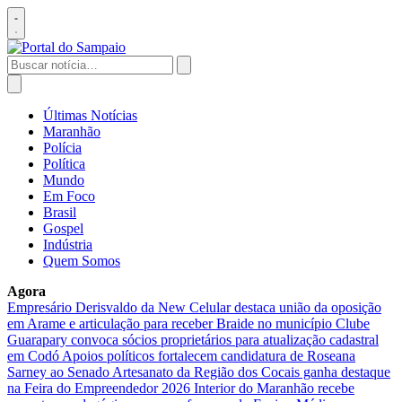
Pular
para
Abrir
o
menu
conteúdo
Buscar
por:
Abrir
busca
Últimas Notícias
Maranhão
Polícia
Política
Mundo
Em Foco
Brasil
Gospel
Indústria
Quem Somos
Agora
Empresário Derisvaldo da New Celular destaca união da oposição
em Arame e articulação para receber Braide no município
Clube
Guarapary convoca sócios proprietários para atualização cadastral
em Codó
Apoios políticos fortalecem candidatura de Roseana
Sarney ao Senado
Artesanato da Região dos Cocais ganha destaque
na Feira do Empreendedor 2026
Interior do Maranhão recebe