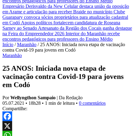
encontros pedagógicos para professores do Ensino Médio
Empresário Derisvaldo da New Celular destaca união da oposição
em Arame e articulação para receber Braide no município
Clube
Guarapary convoca sócios proprietários para atualização cadastral
em Codó
Apoios políticos fortalecem candidatura de Roseana
Sarney ao Senado
Artesanato da Região dos Cocais ganha destaque
na Feira do Empreendedor 2026
Interior do Maranhão recebe
encontros pedagógicos para professores do Ensino Médio
Início
/
Maranhão
/
25 ANOS: Iniciada nova etapa de vacinação
contra Covid-19 para jovens em Codó
Maranhão
25 ANOS: Iniciada nova etapa de
vacinação contra Covid-19 para jovens
em Codó
Por
Wellyngthon Sampaio
|
Da Redação
05.07.2021
•
18h28
•
1 min de leitura
•
0 comentários
Compartilhe:
Facebook
X