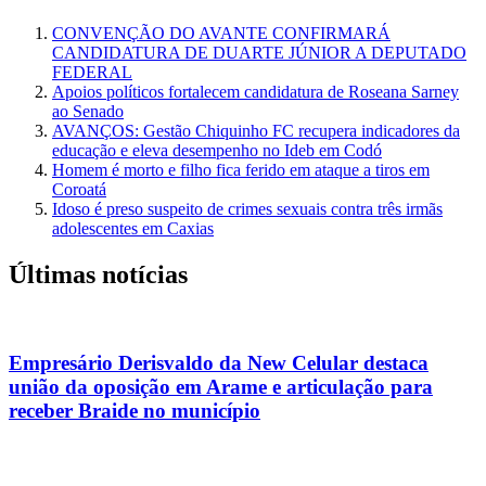
CONVENÇÃO DO AVANTE CONFIRMARÁ
CANDIDATURA DE DUARTE JÚNIOR A DEPUTADO
FEDERAL
Apoios políticos fortalecem candidatura de Roseana Sarney
ao Senado
AVANÇOS: Gestão Chiquinho FC recupera indicadores da
educação e eleva desempenho no Ideb em Codó
Homem é morto e filho fica ferido em ataque a tiros em
Coroatá
Idoso é preso suspeito de crimes sexuais contra três irmãs
adolescentes em Caxias
Últimas notícias
Empresário Derisvaldo da New Celular destaca
união da oposição em Arame e articulação para
receber Braide no município