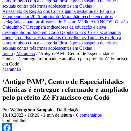
compromisso com a categoria
Idoso é preso suspeito de crimes
sexuais contra três irmãs adolescentes em Caxias
Artesanato da Região dos Cocais ganha destaque na Feira do
Empreendedor 2026
Interior do Maranhão recebe encontros
pedagógicos para professores do Ensino Médio
AVANÇOS: Gestão
Chiquinho FC recupera indicadores da educação e eleva
desempenho no Ideb em Codó
Deputado Eric Costa acompanha
liberação da Bolsa Estadual dos Conselheiros Tutelares e reforça
compromisso com a categoria
Idoso é preso suspeito de crimes
sexuais contra três irmãs adolescentes em Caxias
Início
/
Maranhão
/
‘Antigo PAM’, Centro de Especialidades
Clínicas é entregue reformado e ampliado pelo prefeito Zé Francisco
em Codó
Maranhão
‘Antigo PAM’, Centro de Especialidades
Clínicas é entregue reformado e ampliado
pelo prefeito Zé Francisco em Codó
Por
Wellyngthon Sampaio
|
Da Redação
18.10.2022
•
16h26
•
2 min de leitura
•
0 comentários
Compartilhe: