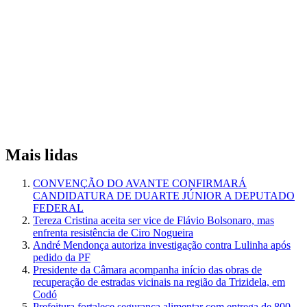
Mais lidas
CONVENÇÃO DO AVANTE CONFIRMARÁ
CANDIDATURA DE DUARTE JÚNIOR A DEPUTADO
FEDERAL
Tereza Cristina aceita ser vice de Flávio Bolsonaro, mas
enfrenta resistência de Ciro Nogueira
André Mendonça autoriza investigação contra Lulinha após
pedido da PF
Presidente da Câmara acompanha início das obras de
recuperação de estradas vicinais na região da Trizidela, em
Codó
Prefeitura fortalece segurança alimentar com entrega de 800