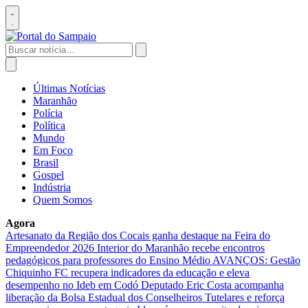
Pular
para
Abrir
o
menu
conteúdo
Buscar
por:
Abrir
busca
Últimas Notícias
Maranhão
Polícia
Política
Mundo
Em Foco
Brasil
Gospel
Indústria
Quem Somos
Agora
Artesanato da Região dos Cocais ganha destaque na Feira do
Empreendedor 2026
Interior do Maranhão recebe encontros
pedagógicos para professores do Ensino Médio
AVANÇOS: Gestão
Chiquinho FC recupera indicadores da educação e eleva
desempenho no Ideb em Codó
Deputado Eric Costa acompanha
liberação da Bolsa Estadual dos Conselheiros Tutelares e reforça