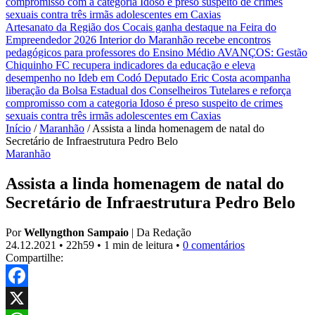
compromisso com a categoria
Idoso é preso suspeito de crimes
sexuais contra três irmãs adolescentes em Caxias
Artesanato da Região dos Cocais ganha destaque na Feira do
Empreendedor 2026
Interior do Maranhão recebe encontros
pedagógicos para professores do Ensino Médio
AVANÇOS: Gestão
Chiquinho FC recupera indicadores da educação e eleva
desempenho no Ideb em Codó
Deputado Eric Costa acompanha
liberação da Bolsa Estadual dos Conselheiros Tutelares e reforça
compromisso com a categoria
Idoso é preso suspeito de crimes
sexuais contra três irmãs adolescentes em Caxias
Início
/
Maranhão
/
Assista a linda homenagem de natal do
Secretário de Infraestrutura Pedro Belo
Maranhão
Assista a linda homenagem de natal do
Secretário de Infraestrutura Pedro Belo
Por
Wellyngthon Sampaio
|
Da Redação
24.12.2021
•
22h59
•
1 min de leitura
•
0 comentários
Compartilhe:
Facebook