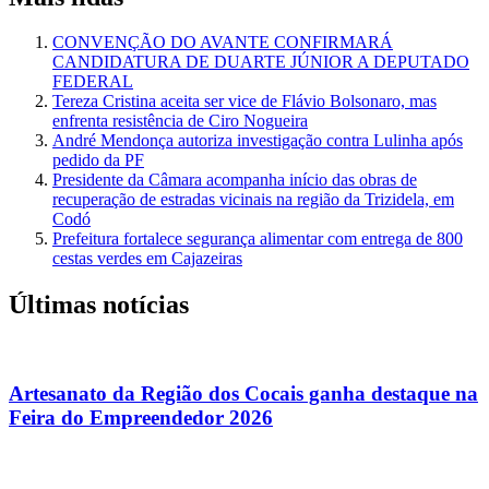
CONVENÇÃO DO AVANTE CONFIRMARÁ
CANDIDATURA DE DUARTE JÚNIOR A DEPUTADO
FEDERAL
Tereza Cristina aceita ser vice de Flávio Bolsonaro, mas
enfrenta resistência de Ciro Nogueira
André Mendonça autoriza investigação contra Lulinha após
pedido da PF
Presidente da Câmara acompanha início das obras de
recuperação de estradas vicinais na região da Trizidela, em
Codó
Prefeitura fortalece segurança alimentar com entrega de 800
cestas verdes em Cajazeiras
Últimas notícias
Artesanato da Região dos Cocais ganha destaque na
Feira do Empreendedor 2026