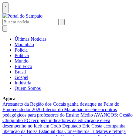
Pular
para
Abrir
o
menu
conteúdo
Buscar
por:
Abrir
busca
Últimas Notícias
Maranhão
Polícia
Política
Mundo
Em Foco
Brasil
Gospel
Indústria
Quem Somos
Agora
Artesanato da Região dos Cocais ganha destaque na Feira do
Empreendedor 2026
Interior do Maranhão recebe encontros
pedagógicos para professores do Ensino Médio
AVANÇOS: Gestão
Chiquinho FC recupera indicadores da educação e eleva
desempenho no Ideb em Codó
Deputado Eric Costa acompanha
liberação da Bolsa Estadual dos Conselheiros Tutelares e reforça