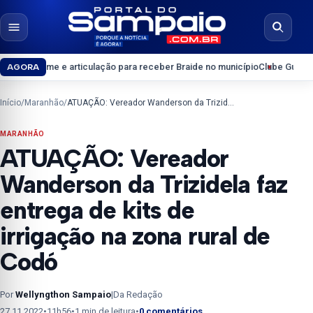
Pular para o conteúdo
Abrir menu
Abrir b
Arame e articulação para receber Braide no município
Clube Guarapary con
AGORA
Início
/
Maranhão
/
ATUAÇÃO: Vereador Wanderson da Trizidela faz entrega de kits de irrigação na zona rural de Codó
MARANHÃO
ATUAÇÃO: Vereador
Wanderson da Trizidela faz
entrega de kits de
irrigação na zona rural de
Codó
Por
Wellyngthon Sampaio
|
Da Redação
27.11.2022
•
11h56
•
1 min de leitura
•
0 comentários