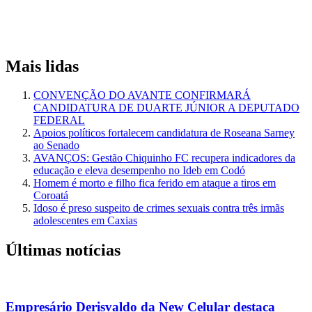
Mais lidas
CONVENÇÃO DO AVANTE CONFIRMARÁ
CANDIDATURA DE DUARTE JÚNIOR A DEPUTADO
FEDERAL
Apoios políticos fortalecem candidatura de Roseana Sarney
ao Senado
AVANÇOS: Gestão Chiquinho FC recupera indicadores da
educação e eleva desempenho no Ideb em Codó
Homem é morto e filho fica ferido em ataque a tiros em
Coroatá
Idoso é preso suspeito de crimes sexuais contra três irmãs
adolescentes em Caxias
Últimas notícias
Empresário Derisvaldo da New Celular destaca