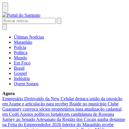
Pular
para
Abrir
o
menu
conteúdo
Buscar
por:
Abrir
busca
Últimas Notícias
Maranhão
Polícia
Política
Mundo
Em Foco
Brasil
Gospel
Indústria
Quem Somos
Agora
Empresário Derisvaldo da New Celular destaca união da oposição
em Arame e articulação para receber Braide no município
Clube
Guarapary convoca sócios proprietários para atualização cadastral
em Codó
Apoios políticos fortalecem candidatura de Roseana
Sarney ao Senado
Artesanato da Região dos Cocais ganha destaque
na Feira do Empreendedor 2026
Interior do Maranhão recebe