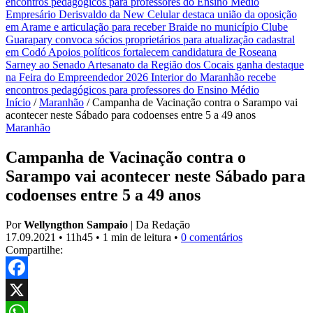
encontros pedagógicos para professores do Ensino Médio
Empresário Derisvaldo da New Celular destaca união da oposição
em Arame e articulação para receber Braide no município
Clube
Guarapary convoca sócios proprietários para atualização cadastral
em Codó
Apoios políticos fortalecem candidatura de Roseana
Sarney ao Senado
Artesanato da Região dos Cocais ganha destaque
na Feira do Empreendedor 2026
Interior do Maranhão recebe
encontros pedagógicos para professores do Ensino Médio
Início
/
Maranhão
/
Campanha de Vacinação contra o Sarampo vai
acontecer neste Sábado para codoenses entre 5 a 49 anos
Maranhão
Campanha de Vacinação contra o
Sarampo vai acontecer neste Sábado para
codoenses entre 5 a 49 anos
Por
Wellyngthon Sampaio
|
Da Redação
17.09.2021
•
11h45
•
1 min de leitura
•
0 comentários
Compartilhe:
Facebook
X