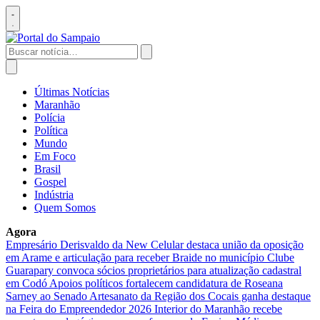
Pular
para
Abrir
o
menu
conteúdo
Buscar
por:
Abrir
busca
Últimas Notícias
Maranhão
Polícia
Política
Mundo
Em Foco
Brasil
Gospel
Indústria
Quem Somos
Agora
Empresário Derisvaldo da New Celular destaca união da oposição
em Arame e articulação para receber Braide no município
Clube
Guarapary convoca sócios proprietários para atualização cadastral
em Codó
Apoios políticos fortalecem candidatura de Roseana
Sarney ao Senado
Artesanato da Região dos Cocais ganha destaque
na Feira do Empreendedor 2026
Interior do Maranhão recebe