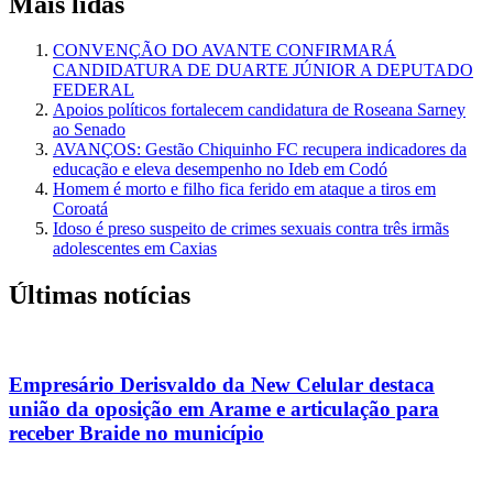
Mais lidas
CONVENÇÃO DO AVANTE CONFIRMARÁ
CANDIDATURA DE DUARTE JÚNIOR A DEPUTADO
FEDERAL
Apoios políticos fortalecem candidatura de Roseana Sarney
ao Senado
AVANÇOS: Gestão Chiquinho FC recupera indicadores da
educação e eleva desempenho no Ideb em Codó
Homem é morto e filho fica ferido em ataque a tiros em
Coroatá
Idoso é preso suspeito de crimes sexuais contra três irmãs
adolescentes em Caxias
Últimas notícias
Empresário Derisvaldo da New Celular destaca
união da oposição em Arame e articulação para
receber Braide no município