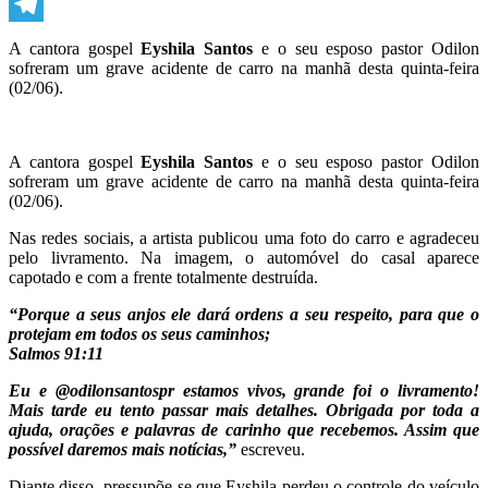
WhatsApp
Telegram
A cantora gospel
Eyshila Santos
e o seu esposo pastor Odilon
sofreram um grave acidente de carro na manhã desta quinta-feira
(02/06).
A cantora gospel
Eyshila Santos
e o seu esposo pastor Odilon
sofreram um grave acidente de carro na manhã desta quinta-feira
(02/06).
Nas redes sociais, a artista publicou uma foto do carro e agradeceu
pelo livramento. Na imagem, o automóvel do casal aparece
capotado e com a frente totalmente destruída.
“Porque a seus anjos ele dará ordens a seu respeito, para que o
protejam em todos os seus caminhos;
Salmos 91:11
Eu e @odilonsantospr estamos vivos, grande foi o livramento!
Mais tarde eu tento passar mais detalhes. Obrigada por toda a
ajuda, orações e palavras de carinho que recebemos. Assim que
possível daremos mais notícias,”
escreveu.
Diante disso, pressupõe-se que Eyshila perdeu o controle do veículo