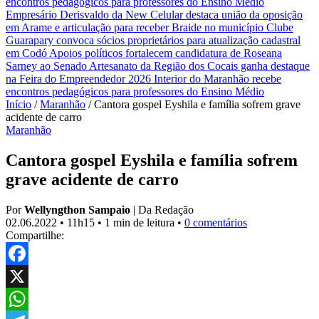
encontros pedagógicos para professores do Ensino Médio
Empresário Derisvaldo da New Celular destaca união da oposição
em Arame e articulação para receber Braide no município
Clube
Guarapary convoca sócios proprietários para atualização cadastral
em Codó
Apoios políticos fortalecem candidatura de Roseana
Sarney ao Senado
Artesanato da Região dos Cocais ganha destaque
na Feira do Empreendedor 2026
Interior do Maranhão recebe
encontros pedagógicos para professores do Ensino Médio
Início
/
Maranhão
/
Cantora gospel Eyshila e família sofrem grave
acidente de carro
Maranhão
Cantora gospel Eyshila e família sofrem
grave acidente de carro
Por
Wellyngthon Sampaio
|
Da Redação
02.06.2022
•
11h15
•
1 min de leitura
•
0 comentários
Compartilhe:
Facebook
X