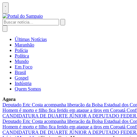
Pular
para
Abrir
o
menu
conteúdo
Buscar
por:
Abrir
busca
Últimas Notícias
Maranhão
Polícia
Política
Mundo
Em Foco
Brasil
Gospel
Indústria
Quem Somos
Agora
Deputado Eric Costa acompanha liberação da Bolsa Estadual dos Cons
Homem é morto e filho fica ferido em ataque a tiros em Coroatá
Confi
CANDIDATURA DE DUARTE JÚNIOR A DEPUTADO FEDE
Deputado Eric Costa acompanha liberação da Bolsa Estadual dos Cons
Homem é morto e filho fica ferido em ataque a tiros em Coroatá
Confi
CANDIDATURA DE DUARTE JÚNIOR A DEPUTADO FEDE