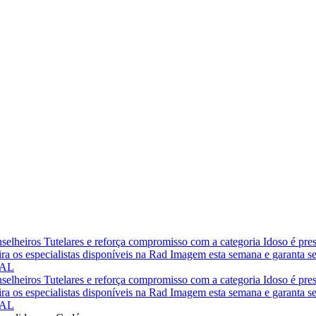
elheiros Tutelares e reforça compromisso com a categoria
Idoso é pre
ra os especialistas disponíveis na Rad Imagem esta semana e garanta 
RAL
elheiros Tutelares e reforça compromisso com a categoria
Idoso é pre
ra os especialistas disponíveis na Rad Imagem esta semana e garanta 
RAL