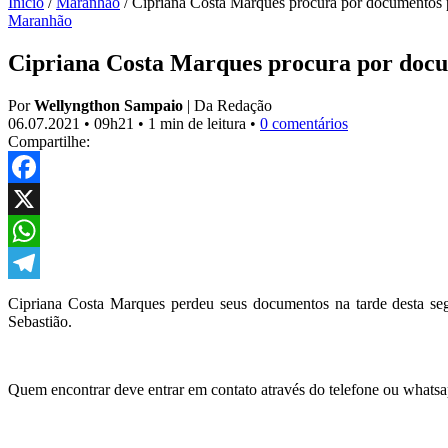
Início
/
Maranhão
/
Cipriana Costa Marques procura por documentos
Maranhão
Cipriana Costa Marques procura por doc
Por
Wellyngthon Sampaio
|
Da Redação
06.07.2021
•
09h21
•
1 min de leitura
•
0 comentários
Compartilhe:
Facebook
X
WhatsApp
Telegram
Cipriana Costa Marques perdeu seus documentos na tarde desta seg
Sebastião.
Quem encontrar deve entrar em contato através do telefone ou what