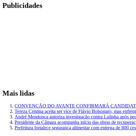
Publicidades
Mais lidas
CONVENÇÃO DO AVANTE CONFIRMARÁ CANDIDATU
Tereza Cristina aceita ser vice de Flávio Bolsonaro, mas enfren
André Mendonça autoriza investigação contra Lulinha após pe
Presidente da Câmara acompanha início das obras de recuperaçã
Prefeitura fortalece segurança alimentar com entrega de 800 ce