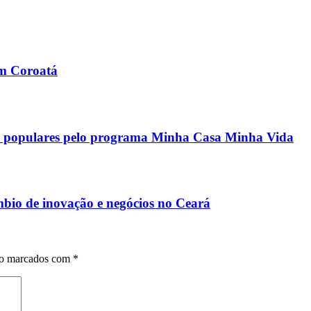
em Coroatá
ias populares pelo programa Minha Casa Minha Vida
mbio de inovação e negócios no Ceará
ão marcados com
*