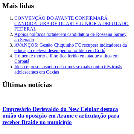
Mais lidas
CONVENÇÃO DO AVANTE CONFIRMARÁ
CANDIDATURA DE DUARTE JÚNIOR A DEPUTADO
FEDERAL
Apoios políticos fortalecem candidatura de Roseana Sarney
ao Senado
AVANÇOS: Gestão Chiquinho FC recupera indicadores da
educação e eleva desempenho no Ideb em Codó
Homem é morto e filho fica ferido em ataque a tiros em
Coroatá
Idoso é preso suspeito de crimes sexuais contra três irmãs
adolescentes em Caxias
Últimas notícias
Empresário Derisvaldo da New Celular destaca
união da oposição em Arame e articulação para
receber Braide no município