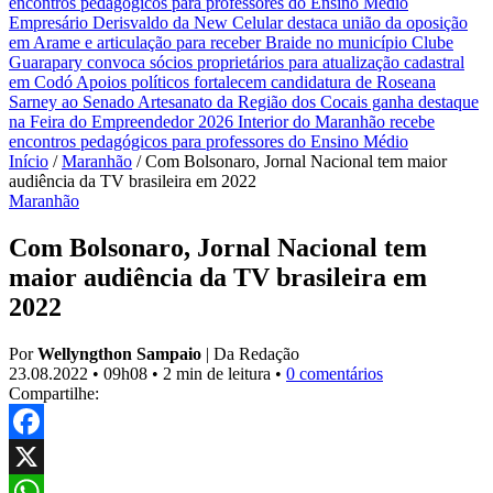
encontros pedagógicos para professores do Ensino Médio
Empresário Derisvaldo da New Celular destaca união da oposição
em Arame e articulação para receber Braide no município
Clube
Guarapary convoca sócios proprietários para atualização cadastral
em Codó
Apoios políticos fortalecem candidatura de Roseana
Sarney ao Senado
Artesanato da Região dos Cocais ganha destaque
na Feira do Empreendedor 2026
Interior do Maranhão recebe
encontros pedagógicos para professores do Ensino Médio
Início
/
Maranhão
/
Com Bolsonaro, Jornal Nacional tem maior
audiência da TV brasileira em 2022
Maranhão
Com Bolsonaro, Jornal Nacional tem
maior audiência da TV brasileira em
2022
Por
Wellyngthon Sampaio
|
Da Redação
23.08.2022
•
09h08
•
2 min de leitura
•
0 comentários
Compartilhe:
Facebook
X