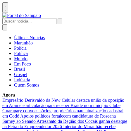
Pular
para
Abrir
o
menu
conteúdo
Buscar
por:
Abrir
busca
Últimas Notícias
Maranhão
Polícia
Política
Mundo
Em Foco
Brasil
Gospel
Indústria
Quem Somos
Agora
Empresário Derisvaldo da New Celular destaca união da oposição
em Arame e articulação para receber Braide no município
Clube
Guarapary convoca sócios proprietários para atualização cadastral
em Codó
Apoios políticos fortalecem candidatura de Roseana
Sarney ao Senado
Artesanato da Região dos Cocais ganha destaque
na Feira do Empreendedor 2026
Interior do Maranhão recebe