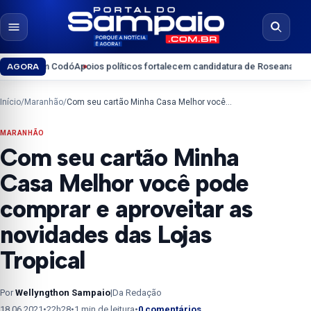
Pular para o conteúdo
Abrir menu
Abrir b
 Codó
Apoios políticos fortalecem candidatura de Roseana Sarney ao Sena
AGORA
Início
/
Maranhão
/
Com seu cartão Minha Casa Melhor você pode comprar e aproveitar as novidades das Lojas Tropical
MARANHÃO
Com seu cartão Minha
Casa Melhor você pode
comprar e aproveitar as
novidades das Lojas
Tropical
Por
Wellyngthon Sampaio
|
Da Redação
18.06.2021
•
22h28
•
1 min de leitura
•
0 comentários