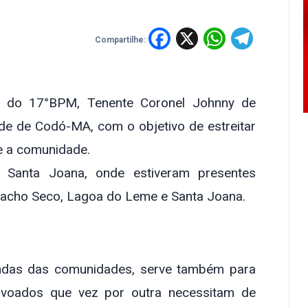
Facebook
X
WhatsA
Tele
Compartilhe:
te do 17°BPM, Tenente Coronel Johnny de
ade de Codó-MA, com o objetivo de estreitar
r e a comunidade.
 Santa Joana, onde estiveram presentes
Riacho Seco, Lagoa do Leme e Santa Joana.
ndas das comunidades, serve também para
ovoados que vez por outra necessitam de