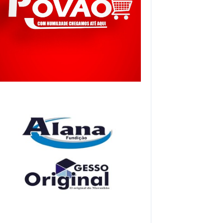
pp
gram