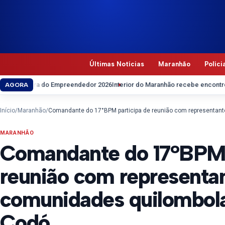
Pular para o conteúdo
Últimas Notícias
Maranhão
Políci
a do Empreendedor 2026
Interior do Maranhão recebe encontros pedagógic
AGORA
Início
/
Maranhão
/
MARANHÃO
Comandante do 17°BPM 
reunião com representa
comunidades quilombola
Codó