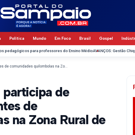
a
Política
Mundo
Em Foco
Brasil
Gospel
Indúst
os para professores do Ensino Médio
AVANÇOS: Gestão Chiquinho FC recu
Comandante do 17°BPM participa de reunião com representantes de comunidades quilombolas na Zona Rural de Codó
participa de
ntes de
s na Zona Rural de