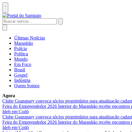
Pular
para
Abrir
o
menu
conteúdo
Buscar
por:
Abrir
busca
Últimas Notícias
Maranhão
Polícia
Política
Mundo
Em Foco
Brasil
Gospel
Indústria
Quem Somos
Agora
Clube Guarapary convoca sócios proprietários para atualização cada
Feira do Empreendedor 2026
Interior do Maranhão recebe encontros
Ideb em Codó
Clube Guarapary convoca sócios proprietários para atualização cada
Feira do Empreendedor 2026
Interior do Maranhão recebe encontros
Ideb em Codó