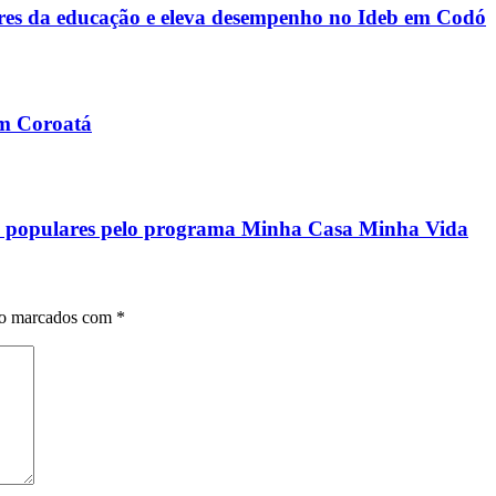
s da educação e eleva desempenho no Ideb em Codó
em Coroatá
ias populares pelo programa Minha Casa Minha Vida
ão marcados com
*