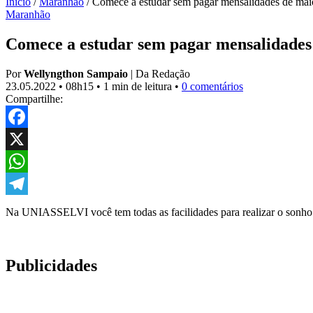
Início
/
Maranhão
/
Comece a estudar sem pagar mensalidades de m
Maranhão
Comece a estudar sem pagar mensalidade
Por
Wellyngthon Sampaio
|
Da Redação
23.05.2022
•
08h15
•
1 min de leitura
•
0 comentários
Compartilhe:
Facebook
X
WhatsApp
Telegram
Na UNIASSELVI você tem todas as facilidades para realizar o sonho 
Publicidades