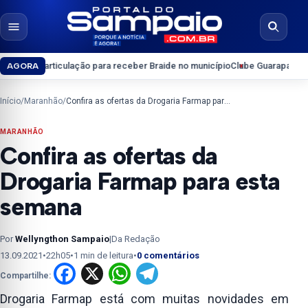
Pular para o conteúdo
Abrir menu
Abrir b
culação para receber Braide no município
Clube Guarapary convoca sócios 
AGORA
Início
/
Maranhão
/
Confira as ofertas da Drogaria Farmap para esta semana
MARANHÃO
Confira as ofertas da
Drogaria Farmap para esta
semana
Por
Wellyngthon Sampaio
|
Da Redação
13.09.2021
•
22h05
•
1 min de leitura
•
0 comentários
Facebook
X
WhatsApp
Telegram
Compartilhe:
Drogaria Farmap está com muitas novidades em