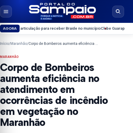
Pular para o conteúdo
Abrir menu
Abrir b
rticulação para receber Braide no município
Clube Guarapary convoca sóci
AGORA
Início
/
Maranhão
/
Corpo de Bombeiros aumenta eficiência no atendimento em ocorrências de incêndio em vegetação no Maranhão
MARANHÃO
Corpo de Bombeiros
aumenta eficiência no
atendimento em
ocorrências de incêndio
em vegetação no
Maranhão