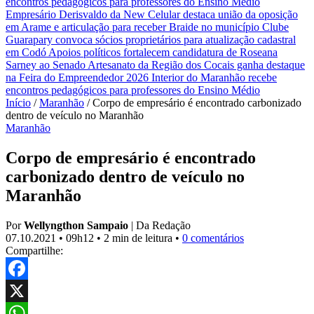
encontros pedagógicos para professores do Ensino Médio
Empresário Derisvaldo da New Celular destaca união da oposição
em Arame e articulação para receber Braide no município
Clube
Guarapary convoca sócios proprietários para atualização cadastral
em Codó
Apoios políticos fortalecem candidatura de Roseana
Sarney ao Senado
Artesanato da Região dos Cocais ganha destaque
na Feira do Empreendedor 2026
Interior do Maranhão recebe
encontros pedagógicos para professores do Ensino Médio
Início
/
Maranhão
/
Corpo de empresário é encontrado carbonizado
dentro de veículo no Maranhão
Maranhão
Corpo de empresário é encontrado
carbonizado dentro de veículo no
Maranhão
Por
Wellyngthon Sampaio
|
Da Redação
07.10.2021
•
09h12
•
2 min de leitura
•
0 comentários
Compartilhe:
Facebook
X