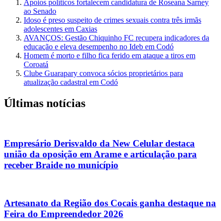
Apoios políticos fortalecem candidatura de Roseana Sarney
ao Senado
Idoso é preso suspeito de crimes sexuais contra três irmãs
adolescentes em Caxias
AVANÇOS: Gestão Chiquinho FC recupera indicadores da
educação e eleva desempenho no Ideb em Codó
Homem é morto e filho fica ferido em ataque a tiros em
Coroatá
Clube Guarapary convoca sócios proprietários para
atualização cadastral em Codó
Últimas notícias
Empresário Derisvaldo da New Celular destaca
união da oposição em Arame e articulação para
receber Braide no município
Artesanato da Região dos Cocais ganha destaque na
Feira do Empreendedor 2026