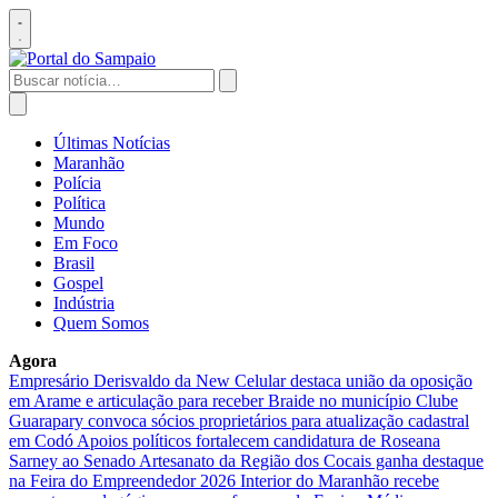
Pular
para
Abrir
o
menu
conteúdo
Buscar
por:
Abrir
busca
Últimas Notícias
Maranhão
Polícia
Política
Mundo
Em Foco
Brasil
Gospel
Indústria
Quem Somos
Agora
Empresário Derisvaldo da New Celular destaca união da oposição
em Arame e articulação para receber Braide no município
Clube
Guarapary convoca sócios proprietários para atualização cadastral
em Codó
Apoios políticos fortalecem candidatura de Roseana
Sarney ao Senado
Artesanato da Região dos Cocais ganha destaque
na Feira do Empreendedor 2026
Interior do Maranhão recebe