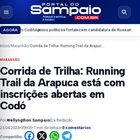
Pular para o conteúdo
Abrir menu
Abrir b
l em Codó
Apoios políticos fortalecem candidatura de Roseana Sarney ao S
AGORA
Início
/
Maranhão
/
Corrida de Trilha: Running Trail da Arapuca está com inscrições abertas em Codó
MARANHÃO
Corrida de Trilha: Running
Trail da Arapuca está com
inscrições abertas em
Codó
Por
Wellyngthon Sampaio
|
Da Redação
25.04.2024
•
09h05
•
1 min de leitura
•
0 comentários
Facebook
X
WhatsApp
Telegram
Compartilhe: