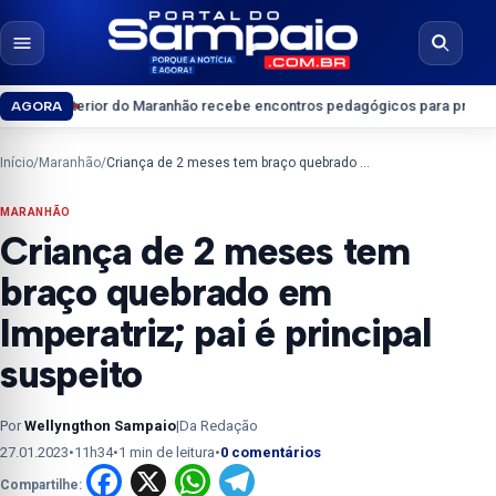
Pular para o conteúdo
Abrir menu
Abrir b
rior do Maranhão recebe encontros pedagógicos para professores do Ens
AGORA
Início
/
Maranhão
/
Criança de 2 meses tem braço quebrado em Imperatriz; pai é principal suspeito
MARANHÃO
Criança de 2 meses tem
braço quebrado em
Imperatriz; pai é principal
suspeito
Por
Wellyngthon Sampaio
|
Da Redação
27.01.2023
•
11h34
•
1 min de leitura
•
0 comentários
Facebook
X
WhatsApp
Telegram
Compartilhe: