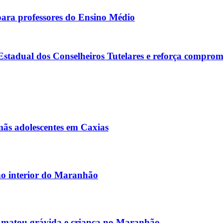
para professores do Ensino Médio
tadual dos Conselheiros Tutelares e reforça comprom
rmãs adolescentes em Caxias
no interior do Maranhão
e matou grávida e criança no Maranhão