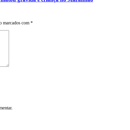
ão marcados com
*
mentar.