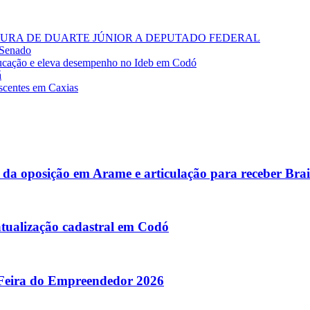
RA DE DUARTE JÚNIOR A DEPUTADO FEDERAL
 Senado
cação e eleva desempenho no Ideb em Codó
á
escentes em Caxias
 da oposição em Arame e articulação para receber Bra
atualização cadastral em Codó
 Feira do Empreendedor 2026