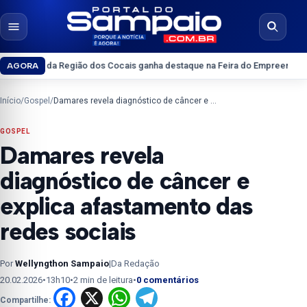
Pular para o conteúdo
Abrir menu
Abrir b
a Região dos Cocais ganha destaque na Feira do Empreendedor 2026
Inter
AGORA
Início
/
Gospel
/
Damares revela diagnóstico de câncer e explica afastamento das redes sociais
GOSPEL
Damares revela
diagnóstico de câncer e
explica afastamento das
redes sociais
Por
Wellyngthon Sampaio
|
Da Redação
20.02.2026
•
13h10
•
2 min de leitura
•
0 comentários
Facebook
X
WhatsApp
Telegram
Compartilhe: