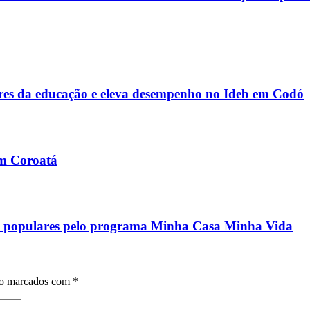
s da educação e eleva desempenho no Ideb em Codó
em Coroatá
ias populares pelo programa Minha Casa Minha Vida
ão marcados com
*