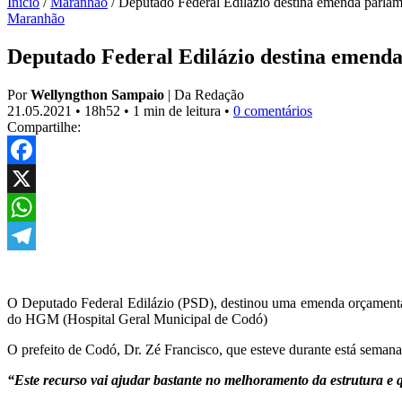
Início
/
Maranhão
/
Deputado Federal Edilázio destina emenda parlam
Maranhão
Deputado Federal Edilázio destina emenda
Por
Wellyngthon Sampaio
|
Da Redação
21.05.2021
•
18h52
•
1 min de leitura
•
0 comentários
Compartilhe:
Facebook
X
WhatsApp
Telegram
O Deputado Federal Edilázio (PSD), destinou uma emenda orçamentária
do HGM (Hospital Geral Municipal de Codó)
O prefeito de Codó, Dr. Zé Francisco, que esteve durante está semana
“Este recurso vai ajudar bastante no melhoramento da estrutura e