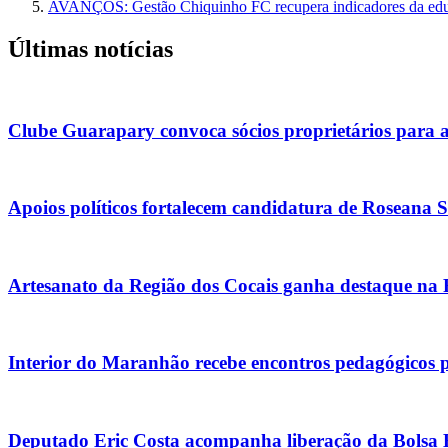
AVANÇOS: Gestão Chiquinho FC recupera indicadores da edu
Últimas notícias
Clube Guarapary convoca sócios proprietários para 
Apoios políticos fortalecem candidatura de Roseana 
Artesanato da Região dos Cocais ganha destaque na
Interior do Maranhão recebe encontros pedagógicos 
Deputado Eric Costa acompanha liberação da Bolsa Es