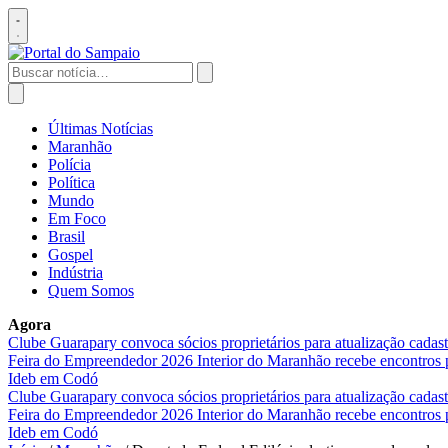
Pular
para
Abrir
o
menu
conteúdo
Buscar
por:
Abrir
busca
Últimas Notícias
Maranhão
Polícia
Política
Mundo
Em Foco
Brasil
Gospel
Indústria
Quem Somos
Agora
Clube Guarapary convoca sócios proprietários para atualização cada
Feira do Empreendedor 2026
Interior do Maranhão recebe encontros
Ideb em Codó
Clube Guarapary convoca sócios proprietários para atualização cada
Feira do Empreendedor 2026
Interior do Maranhão recebe encontros
Ideb em Codó