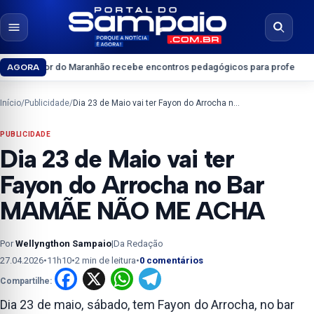
Pular para o conteúdo
Abrir menu
Abrir b
do Maranhão recebe encontros pedagógicos para professores do Ensino M
AGORA
Início
/
Publicidade
/
Dia 23 de Maio vai ter Fayon do Arrocha no Bar MAMÃE NÃO ME ACHA
PUBLICIDADE
Dia 23 de Maio vai ter
Fayon do Arrocha no Bar
MAMÃE NÃO ME ACHA
Por
Wellyngthon Sampaio
|
Da Redação
27.04.2026
•
11h10
•
2 min de leitura
•
0 comentários
Facebook
X
WhatsApp
Telegram
Compartilhe:
Dia 23 de maio, sábado, tem Fayon do Arrocha, no bar