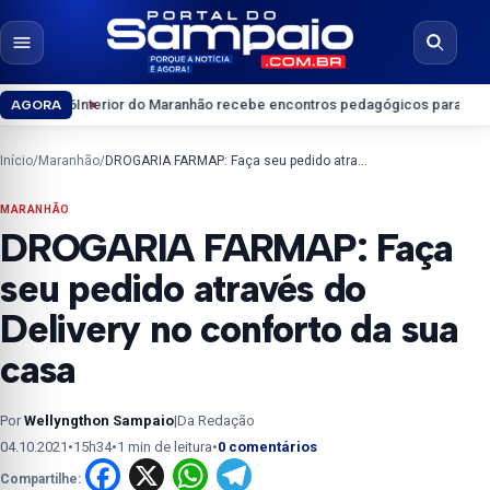
Pular para o conteúdo
Abrir menu
Abrir b
Interior do Maranhão recebe encontros pedagógicos para professores do
AGORA
Início
/
Maranhão
/
DROGARIA FARMAP: Faça seu pedido através do Delivery no conforto da sua casa
MARANHÃO
DROGARIA FARMAP: Faça
seu pedido através do
Delivery no conforto da sua
casa
Por
Wellyngthon Sampaio
|
Da Redação
04.10.2021
•
15h34
•
1 min de leitura
•
0 comentários
Facebook
X
WhatsApp
Telegram
Compartilhe: