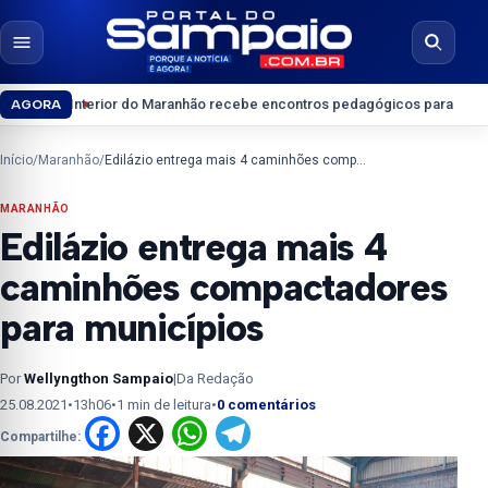
Pular para o conteúdo
Abrir menu
Abrir b
erior do Maranhão recebe encontros pedagógicos para professores do En
AGORA
Início
/
Maranhão
/
Edilázio entrega mais 4 caminhões compactadores para municípios
MARANHÃO
Edilázio entrega mais 4
caminhões compactadores
para municípios
Por
Wellyngthon Sampaio
|
Da Redação
25.08.2021
•
13h06
•
1 min de leitura
•
0 comentários
Facebook
X
WhatsApp
Telegram
Compartilhe: