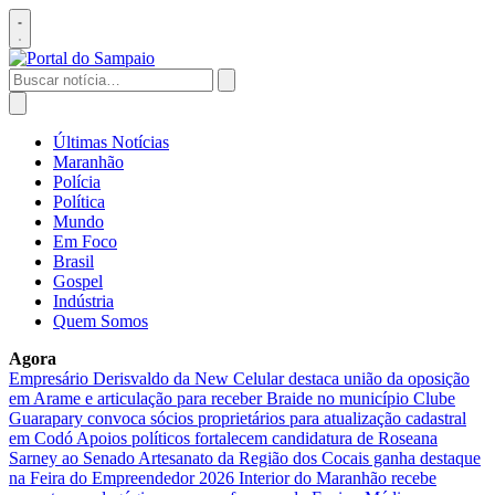
Pular
para
Abrir
o
menu
conteúdo
Buscar
por:
Abrir
busca
Últimas Notícias
Maranhão
Polícia
Política
Mundo
Em Foco
Brasil
Gospel
Indústria
Quem Somos
Agora
Empresário Derisvaldo da New Celular destaca união da oposição
em Arame e articulação para receber Braide no município
Clube
Guarapary convoca sócios proprietários para atualização cadastral
em Codó
Apoios políticos fortalecem candidatura de Roseana
Sarney ao Senado
Artesanato da Região dos Cocais ganha destaque
na Feira do Empreendedor 2026
Interior do Maranhão recebe