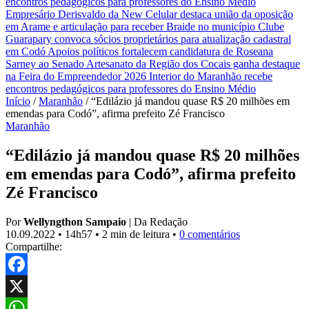
encontros pedagógicos para professores do Ensino Médio
Empresário Derisvaldo da New Celular destaca união da oposição
em Arame e articulação para receber Braide no município
Clube
Guarapary convoca sócios proprietários para atualização cadastral
em Codó
Apoios políticos fortalecem candidatura de Roseana
Sarney ao Senado
Artesanato da Região dos Cocais ganha destaque
na Feira do Empreendedor 2026
Interior do Maranhão recebe
encontros pedagógicos para professores do Ensino Médio
Início
/
Maranhão
/
“Edilázio já mandou quase R$ 20 milhões em
emendas para Codó”, afirma prefeito Zé Francisco
Maranhão
“Edilázio já mandou quase R$ 20 milhões
em emendas para Codó”, afirma prefeito
Zé Francisco
Por
Wellyngthon Sampaio
|
Da Redação
10.09.2022
•
14h57
•
2 min de leitura
•
0 comentários
Compartilhe:
Facebook
X