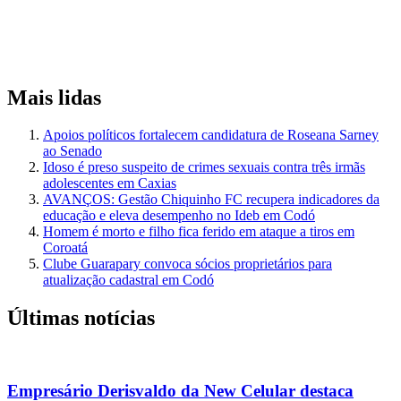
Mais lidas
Apoios políticos fortalecem candidatura de Roseana Sarney
ao Senado
Idoso é preso suspeito de crimes sexuais contra três irmãs
adolescentes em Caxias
AVANÇOS: Gestão Chiquinho FC recupera indicadores da
educação e eleva desempenho no Ideb em Codó
Homem é morto e filho fica ferido em ataque a tiros em
Coroatá
Clube Guarapary convoca sócios proprietários para
atualização cadastral em Codó
Últimas notícias
Empresário Derisvaldo da New Celular destaca