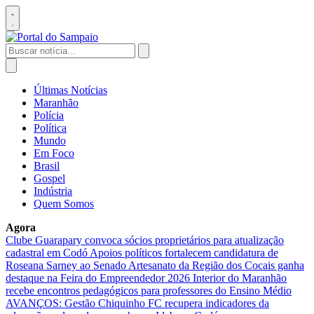
Pular
para
Abrir
o
menu
conteúdo
Buscar
por:
Abrir
busca
Últimas Notícias
Maranhão
Polícia
Política
Mundo
Em Foco
Brasil
Gospel
Indústria
Quem Somos
Agora
Clube Guarapary convoca sócios proprietários para atualização
cadastral em Codó
Apoios políticos fortalecem candidatura de
Roseana Sarney ao Senado
Artesanato da Região dos Cocais ganha
destaque na Feira do Empreendedor 2026
Interior do Maranhão
recebe encontros pedagógicos para professores do Ensino Médio
AVANÇOS: Gestão Chiquinho FC recupera indicadores da