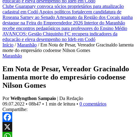
educação e eleva desempenho no Ideb em Codó
Clube Guarapary convoca sócios proprietários para atualização
cadastral em Codó
Apoios políticos fortalecem candidatura de
Roseana Sarney ao Senado
Artesanato da Região dos Cocais ganha
destaque na Feira do Empreendedor 2026
Interior do Maranhão
recebe encontros pedagógicos para professores do Ensino Médio
AVANÇOS: Gestão Chiquinho FC recupera indicadores da
educação e eleva desempenho no Ideb em Codó
Início
/
Maranhão
/
Em Nota de Pesar, Vereador Gracinaldo lamenta
morte do empresário codoense Nilson Gomes
Maranhão
Em Nota de Pesar, Vereador Gracinaldo
lamenta morte do empresário codoense
Nilson Gomes
Por
Wellyngthon Sampaio
|
Da Redação
09.07.2022
•
08h47
•
1 min de leitura
•
0 comentários
Compartilhe:
Facebook
X