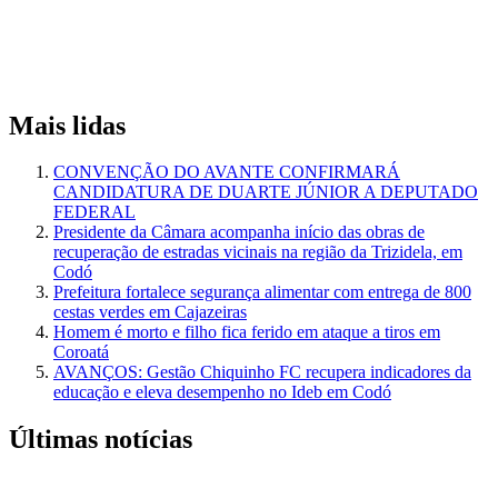
Mais lidas
CONVENÇÃO DO AVANTE CONFIRMARÁ
CANDIDATURA DE DUARTE JÚNIOR A DEPUTADO
FEDERAL
Presidente da Câmara acompanha início das obras de
recuperação de estradas vicinais na região da Trizidela, em
Codó
Prefeitura fortalece segurança alimentar com entrega de 800
cestas verdes em Cajazeiras
Homem é morto e filho fica ferido em ataque a tiros em
Coroatá
AVANÇOS: Gestão Chiquinho FC recupera indicadores da
educação e eleva desempenho no Ideb em Codó
Últimas notícias