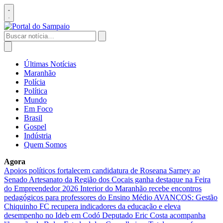
Pular
para
Abrir
o
menu
conteúdo
Buscar
por:
Abrir
busca
Últimas Notícias
Maranhão
Polícia
Política
Mundo
Em Foco
Brasil
Gospel
Indústria
Quem Somos
Agora
Apoios políticos fortalecem candidatura de Roseana Sarney ao
Senado
Artesanato da Região dos Cocais ganha destaque na Feira
do Empreendedor 2026
Interior do Maranhão recebe encontros
pedagógicos para professores do Ensino Médio
AVANÇOS: Gestão
Chiquinho FC recupera indicadores da educação e eleva
desempenho no Ideb em Codó
Deputado Eric Costa acompanha