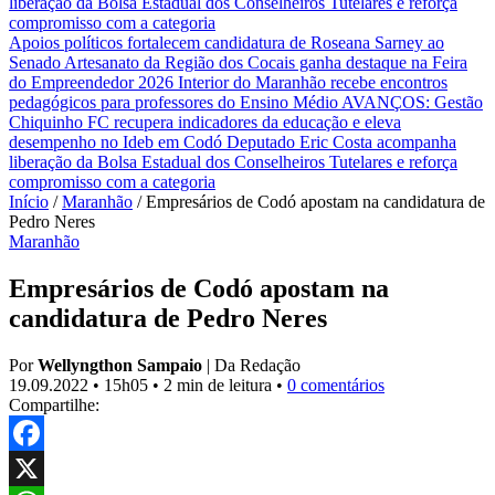
liberação da Bolsa Estadual dos Conselheiros Tutelares e reforça
compromisso com a categoria
Apoios políticos fortalecem candidatura de Roseana Sarney ao
Senado
Artesanato da Região dos Cocais ganha destaque na Feira
do Empreendedor 2026
Interior do Maranhão recebe encontros
pedagógicos para professores do Ensino Médio
AVANÇOS: Gestão
Chiquinho FC recupera indicadores da educação e eleva
desempenho no Ideb em Codó
Deputado Eric Costa acompanha
liberação da Bolsa Estadual dos Conselheiros Tutelares e reforça
compromisso com a categoria
Início
/
Maranhão
/
Empresários de Codó apostam na candidatura de
Pedro Neres
Maranhão
Empresários de Codó apostam na
candidatura de Pedro Neres
Por
Wellyngthon Sampaio
|
Da Redação
19.09.2022
•
15h05
•
2 min de leitura
•
0 comentários
Compartilhe:
Facebook