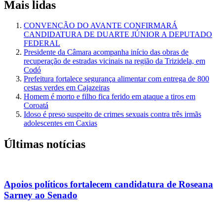
Mais lidas
CONVENÇÃO DO AVANTE CONFIRMARÁ
CANDIDATURA DE DUARTE JÚNIOR A DEPUTADO
FEDERAL
Presidente da Câmara acompanha início das obras de
recuperação de estradas vicinais na região da Trizidela, em
Codó
Prefeitura fortalece segurança alimentar com entrega de 800
cestas verdes em Cajazeiras
Homem é morto e filho fica ferido em ataque a tiros em
Coroatá
Idoso é preso suspeito de crimes sexuais contra três irmãs
adolescentes em Caxias
Últimas notícias
Apoios políticos fortalecem candidatura de Roseana
Sarney ao Senado