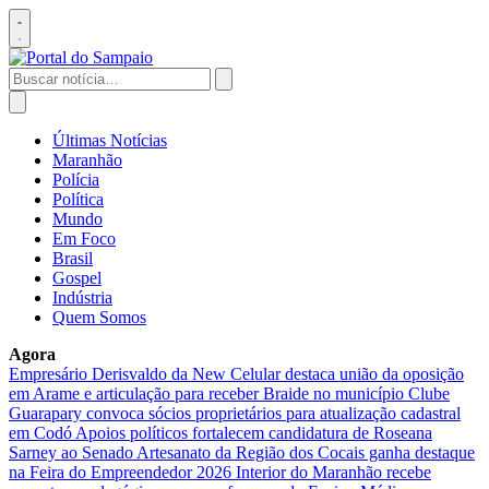
Pular
para
Abrir
o
menu
conteúdo
Buscar
por:
Abrir
busca
Últimas Notícias
Maranhão
Polícia
Política
Mundo
Em Foco
Brasil
Gospel
Indústria
Quem Somos
Agora
Empresário Derisvaldo da New Celular destaca união da oposição
em Arame e articulação para receber Braide no município
Clube
Guarapary convoca sócios proprietários para atualização cadastral
em Codó
Apoios políticos fortalecem candidatura de Roseana
Sarney ao Senado
Artesanato da Região dos Cocais ganha destaque
na Feira do Empreendedor 2026
Interior do Maranhão recebe