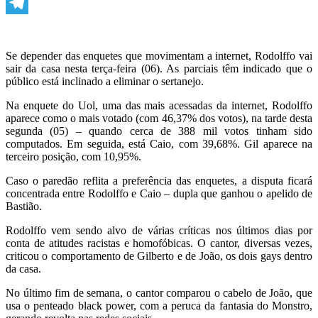
WhatsApp
Telegram
Se depender das enquetes que movimentam a internet, Rodolffo vai
sair da casa nesta terça-feira (06). As parciais têm indicado que o
público está inclinado a eliminar o sertanejo.
Na enquete do Uol, uma das mais acessadas da internet, Rodolffo
aparece como o mais votado (com 46,37% dos votos), na tarde desta
segunda (05) – quando cerca de 388 mil votos tinham sido
computados. Em seguida, está Caio, com 39,68%. Gil aparece na
terceiro posição, com 10,95%.
Caso o paredão reflita a preferência das enquetes, a disputa ficará
concentrada entre Rodolffo e Caio – dupla que ganhou o apelido de
Bastião.
Rodolffo vem sendo alvo de várias críticas nos últimos dias por
conta de atitudes racistas e homofóbicas. O cantor, diversas vezes,
criticou o comportamento de Gilberto e de João, os dois gays dentro
da casa.
No último fim de semana, o cantor comparou o cabelo de João, que
usa o penteado black power, com a peruca da fantasia do Monstro,