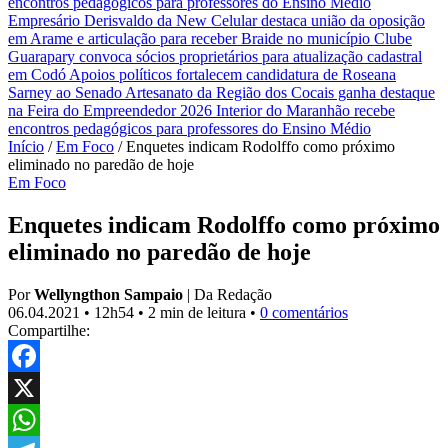
encontros pedagógicos para professores do Ensino Médio
Empresário Derisvaldo da New Celular destaca união da oposição
em Arame e articulação para receber Braide no município
Clube
Guarapary convoca sócios proprietários para atualização cadastral
em Codó
Apoios políticos fortalecem candidatura de Roseana
Sarney ao Senado
Artesanato da Região dos Cocais ganha destaque
na Feira do Empreendedor 2026
Interior do Maranhão recebe
encontros pedagógicos para professores do Ensino Médio
Início
/
Em Foco
/
Enquetes indicam Rodolffo como próximo
eliminado no paredão de hoje
Em Foco
Enquetes indicam Rodolffo como próximo
eliminado no paredão de hoje
Por
Wellyngthon Sampaio
|
Da Redação
06.04.2021
•
12h54
•
2 min de leitura
•
0 comentários
Compartilhe:
Facebook
X