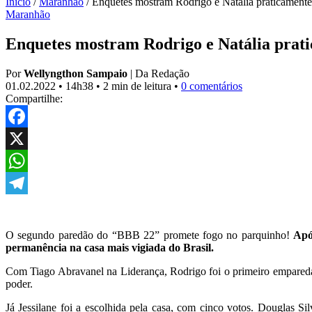
Início
/
Maranhão
/
Enquetes mostram Rodrigo e Natália praticamente
Maranhão
Enquetes mostram Rodrigo e Natália prati
Por
Wellyngthon Sampaio
|
Da Redação
01.02.2022
•
14h38
•
2 min de leitura
•
0 comentários
Compartilhe:
Facebook
X
WhatsApp
Telegram
O segundo paredão do “BBB 22” promete fogo no parquinho!
Apó
permanência na casa mais vigiada do Brasil.
Com Tiago Abravanel na Liderança, Rodrigo foi o primeiro empareda
poder.
Já Jessilane foi a escolhida pela casa, com cinco votos. Douglas S