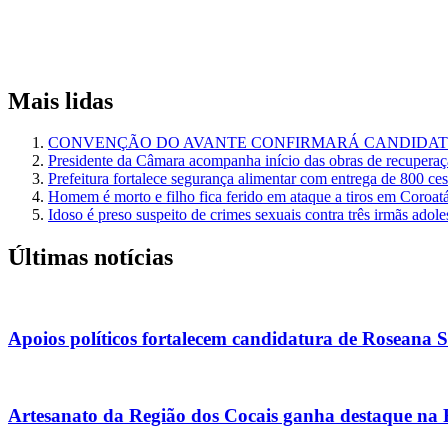
Mais lidas
CONVENÇÃO DO AVANTE CONFIRMARÁ CANDIDATU
Presidente da Câmara acompanha início das obras de recuperaçã
Prefeitura fortalece segurança alimentar com entrega de 800 ce
Homem é morto e filho fica ferido em ataque a tiros em Coroat
Idoso é preso suspeito de crimes sexuais contra três irmãs adol
Últimas notícias
Apoios políticos fortalecem candidatura de Roseana 
Artesanato da Região dos Cocais ganha destaque na