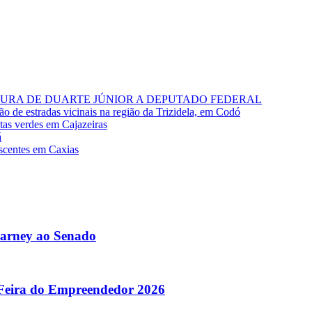
RA DE DUARTE JÚNIOR A DEPUTADO FEDERAL
o de estradas vicinais na região da Trizidela, em Codó
stas verdes em Cajazeiras
á
escentes em Caxias
Sarney ao Senado
 Feira do Empreendedor 2026