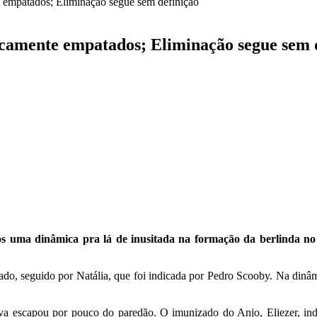
 empatados; Eliminação segue sem definição
camente empatados; Eliminação segue sem 
s uma dinâmica pra lá de inusitada na formação da berlinda no 
do, seguido por Natália, que foi indicada por Pedro Scooby. Na dinâm
ilva escapou por pouco do paredão. O imunizado do Anjo, Eliezer, indi