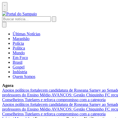
Pular
para
Abrir
o
menu
conteúdo
Buscar
por:
Abrir
busca
Últimas Notícias
Maranhão
Polícia
Política
Mundo
Em Foco
Brasil
Gospel
Indústria
Quem Somos
Agora
Apoios políticos fortalecem candidatura de Roseana Sarney ao Sena
professores do Ensino Médio
AVANÇOS: Gestão Chiquinho FC recupe
Conselheiros Tutelares e reforça compromisso com a categoria
Apoios políticos fortalecem candidatura de Roseana Sarney ao Sena
professores do Ensino Médio
AVANÇOS: Gestão Chiquinho FC recupe
Conselheiros Tutelares e reforça compromisso com a categoria