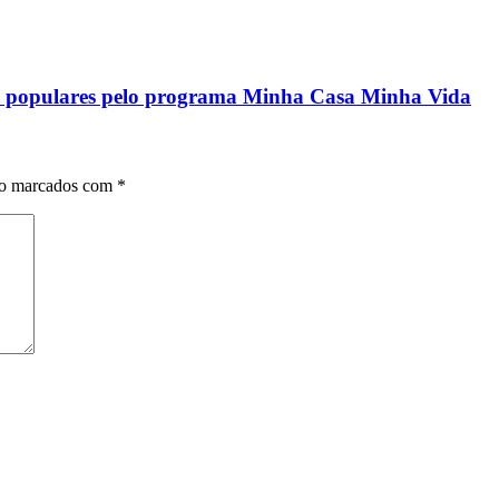
ias populares pelo programa Minha Casa Minha Vida
ão marcados com
*