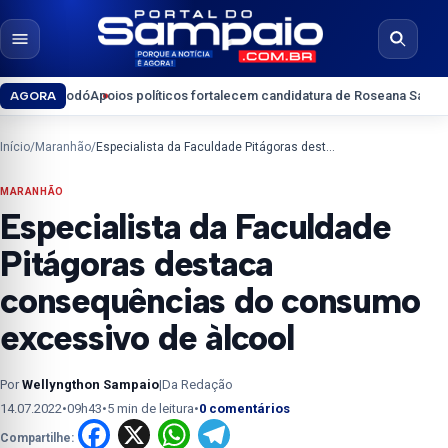
Pular para o conteúdo
Abrir menu
Abrir b
ó
Apoios políticos fortalecem candidatura de Roseana Sarney ao Senado
Ar
AGORA
Início
/
Maranhão
/
Especialista da Faculdade Pitágoras destaca consequências do consumo excessivo de àlcool
MARANHÃO
Especialista da Faculdade
Pitágoras destaca
consequências do consumo
excessivo de àlcool
Por
Wellyngthon Sampaio
|
Da Redação
14.07.2022
•
09h43
•
5 min de leitura
•
0 comentários
Facebook
X
WhatsApp
Telegram
Compartilhe: