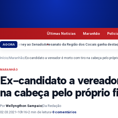
Pular para o conteúdo
Últimas Notícias
Maranhão
Políci
rney ao Senado
Artesanato da Região dos Cocais ganha destaque na Feira
AGORA
Início
/
Maranhão
/
Ex-candidato a vereador é morto com tiro na cabeça pelo próprio
MARANHÃO
Ex-candidato a vereador
na cabeça pelo próprio f
Por
Wellyngthon Sampaio
|
Da Redação
02.03.2021
•
10h16
•
2 min de leitura
•
0 comentários