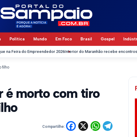
a
Política
Mundo
Em Foco
Brasil
Gospel
Indúst
 do Empreendedor 2026
Interior do Maranhão recebe encontros pedagógico
 filho
 é morto com tiro
ilho
Facebook
X
WhatsA
Tele
Compartilhe: