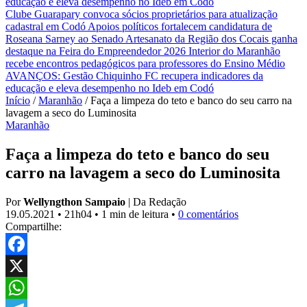
educação e eleva desempenho no Ideb em Codó
Clube Guarapary convoca sócios proprietários para atualização
cadastral em Codó
Apoios políticos fortalecem candidatura de
Roseana Sarney ao Senado
Artesanato da Região dos Cocais ganha
destaque na Feira do Empreendedor 2026
Interior do Maranhão
recebe encontros pedagógicos para professores do Ensino Médio
AVANÇOS: Gestão Chiquinho FC recupera indicadores da
educação e eleva desempenho no Ideb em Codó
Início
/
Maranhão
/
Faça a limpeza do teto e banco do seu carro na
lavagem a seco do Luminosita
Maranhão
Faça a limpeza do teto e banco do seu
carro na lavagem a seco do Luminosita
Por
Wellyngthon Sampaio
|
Da Redação
19.05.2021
•
21h04
•
1 min de leitura
•
0 comentários
Compartilhe:
Facebook
X