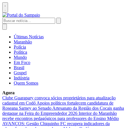
Pular
para
Abrir
o
menu
conteúdo
Buscar
por:
Abrir
busca
Últimas Notícias
Maranhão
Polícia
Política
Mundo
Em Foco
Brasil
Gospel
Indústria
Quem Somos
Agora
Clube Guarapary convoca sócios proprietários para atualização
cadastral em Codó
Apoios políticos fortalecem candidatura de
Roseana Sarney ao Senado
Artesanato da Região dos Cocais ganha
destaque na Feira do Empreendedor 2026
Interior do Maranhão
recebe encontros pedagógicos para professores do Ensino Médio
AVANÇOS: Gestão Chiquinho FC recupera indicadores da