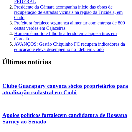
FEDERAL
Presidente da Câmara acompanha início das obras de
recuperação de estradas vicinais na região da Trizidela, em
Codó
Prefeitura fortalece segurança alimentar com entrega de 800
cestas verdes em Cajazeiras
Homem é morto e filho fica ferido em ataque a tiros em
Coroatá
AVANÇOS: Gestão Chiquinho FC recupera indicadores da
educação e eleva desempenho no Ideb em Codó
Últimas notícias
Clube Guarapary convoca sócios proprietários para
atualização cadastral em Codó
Apoios políticos fortalecem candidatura de Roseana
Sarney ao Senado