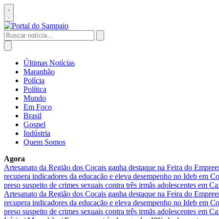
Pular
para
Abrir
o
menu
conteúdo
Buscar
por:
Abrir
busca
Últimas Notícias
Maranhão
Polícia
Política
Mundo
Em Foco
Brasil
Gospel
Indústria
Quem Somos
Agora
Artesanato da Região dos Cocais ganha destaque na Feira do Empre
recupera indicadores da educação e eleva desempenho no Ideb em 
preso suspeito de crimes sexuais contra três irmãs adolescentes em Ca
Artesanato da Região dos Cocais ganha destaque na Feira do Empre
recupera indicadores da educação e eleva desempenho no Ideb em 
preso suspeito de crimes sexuais contra três irmãs adolescentes em Ca