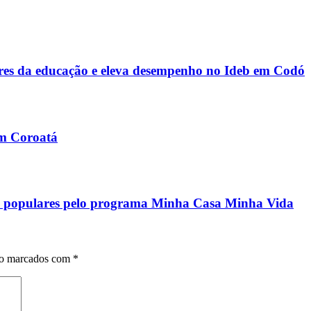
s da educação e eleva desempenho no Ideb em Codó
em Coroatá
ias populares pelo programa Minha Casa Minha Vida
ão marcados com
*