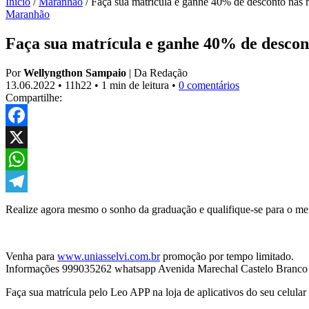
Início
/
Maranhão
/
Faça sua matrícula e ganhe 40% de desconto na
Maranhão
Faça sua matrícula e ganhe 40% de desco
Por
Wellyngthon Sampaio
|
Da Redação
13.06.2022
•
11h22
•
1 min de leitura
•
0 comentários
Compartilhe:
Facebook
X
WhatsApp
Telegram
Realize agora mesmo o sonho da graduação e qualifique-se para o m
Venha para
www.uniasselvi.com.br
promoção por tempo limitado.
Informações 999035262 whatsapp Avenida Marechal Castelo Branco
Faça sua matrícula pelo Leo APP na loja de aplicativos do seu celular 