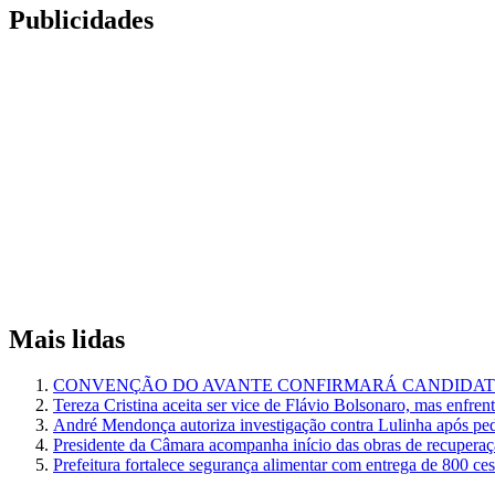
Publicidades
Mais lidas
CONVENÇÃO DO AVANTE CONFIRMARÁ CANDIDATU
Tereza Cristina aceita ser vice de Flávio Bolsonaro, mas enfren
André Mendonça autoriza investigação contra Lulinha após pe
Presidente da Câmara acompanha início das obras de recuperaçã
Prefeitura fortalece segurança alimentar com entrega de 800 ce