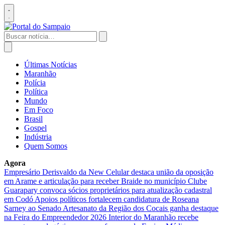
Pular
para
Abrir
o
menu
conteúdo
Buscar
por:
Abrir
busca
Últimas Notícias
Maranhão
Polícia
Política
Mundo
Em Foco
Brasil
Gospel
Indústria
Quem Somos
Agora
Empresário Derisvaldo da New Celular destaca união da oposição
em Arame e articulação para receber Braide no município
Clube
Guarapary convoca sócios proprietários para atualização cadastral
em Codó
Apoios políticos fortalecem candidatura de Roseana
Sarney ao Senado
Artesanato da Região dos Cocais ganha destaque
na Feira do Empreendedor 2026
Interior do Maranhão recebe