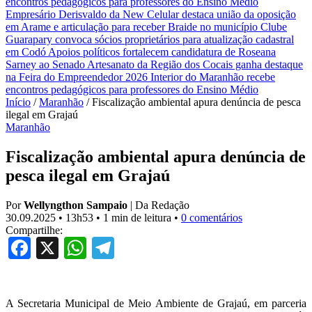
encontros pedagógicos para professores do Ensino Médio
Empresário Derisvaldo da New Celular destaca união da oposição
em Arame e articulação para receber Braide no município
Clube
Guarapary convoca sócios proprietários para atualização cadastral
em Codó
Apoios políticos fortalecem candidatura de Roseana
Sarney ao Senado
Artesanato da Região dos Cocais ganha destaque
na Feira do Empreendedor 2026
Interior do Maranhão recebe
encontros pedagógicos para professores do Ensino Médio
Início
/
Maranhão
/
Fiscalização ambiental apura denúncia de pesca
ilegal em Grajaú
Maranhão
Fiscalização ambiental apura denúncia de
pesca ilegal em Grajaú
Por
Wellyngthon Sampaio
|
Da Redação
30.09.2025
•
13h53
•
1 min de leitura
•
0 comentários
Compartilhe:
Facebook
X
WhatsApp
Telegram
A Secretaria Municipal de Meio Ambiente de Grajaú, em parceria