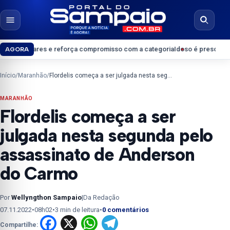
Pular para o conteúdo
Abrir menu
Abrir b
s e reforça compromisso com a categoria
Idoso é preso suspeito de crimes
AGORA
Início
/
Maranhão
/
Flordelis começa a ser julgada nesta segunda pelo assassinato de Anderson do Carmo
MARANHÃO
Flordelis começa a ser
julgada nesta segunda pelo
assassinato de Anderson
do Carmo
Por
Wellyngthon Sampaio
|
Da Redação
07.11.2022
•
08h02
•
3 min de leitura
•
0 comentários
Facebook
X
WhatsApp
Telegram
Compartilhe: