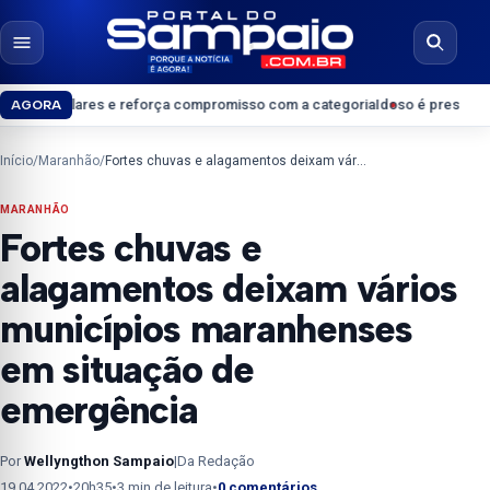
Pular para o conteúdo
Abrir menu
Abrir b
 e reforça compromisso com a categoria
Idoso é preso suspeito de crimes
AGORA
Início
/
Maranhão
/
Fortes chuvas e alagamentos deixam vários municípios maranhenses em situação de emergência
MARANHÃO
Fortes chuvas e
alagamentos deixam vários
municípios maranhenses
em situação de
emergência
Por
Wellyngthon Sampaio
|
Da Redação
19.04.2022
•
20h35
•
3 min de leitura
•
0 comentários