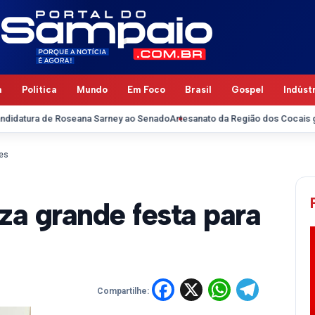
a
Política
Mundo
Em Foco
Brasil
Gospel
Indúst
seana Sarney ao Senado
Artesanato da Região dos Cocais ganha destaque n
ses
za grande festa para
Facebook
X
WhatsA
Tele
Compartilhe: