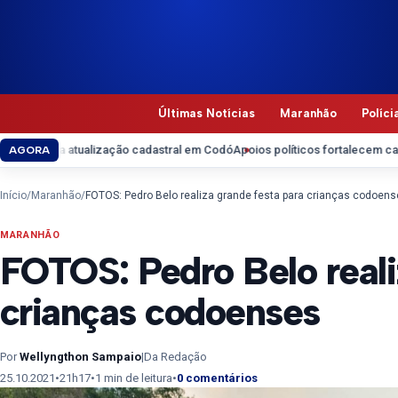
Pular para o conteúdo
Últimas Notícias
Maranhão
Políci
lização cadastral em Codó
Apoios políticos fortalecem candidatura de Ro
AGORA
Início
/
Maranhão
/
FOTOS: Pedro Belo realiza grande festa para crianças codoen
MARANHÃO
FOTOS: Pedro Belo reali
crianças codoenses
Por
Wellyngthon Sampaio
|
Da Redação
25.10.2021
•
21h17
•
1 min de leitura
•
0 comentários