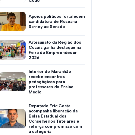
Codó
Apoios políticos fortalecem
candidatura de Roseana
Sarney ao Senado
Artesanato da Região dos
Cocais ganha destaque na
Feira do Empreendedor
2026
Interior do Maranhão
recebe encontros
pedagógicos para
professores do Ensino
Médio
Deputado Eric Costa
acompanha liberação da
Bolsa Estadual dos
Conselheiros Tutelares e
reforça compromisso com
a categoria