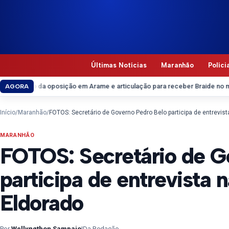
Pular para o conteúdo
Últimas Notícias
Maranhão
Políci
oposição em Arame e articulação para receber Braide no município
Clube G
AGORA
Início
/
Maranhão
/
FOTOS: Secretário de Governo Pedro Belo participa de entrevis
MARANHÃO
FOTOS: Secretário de G
participa de entrevista 
Eldorado
Por
Wellyngthon Sampaio
|
Da Redação