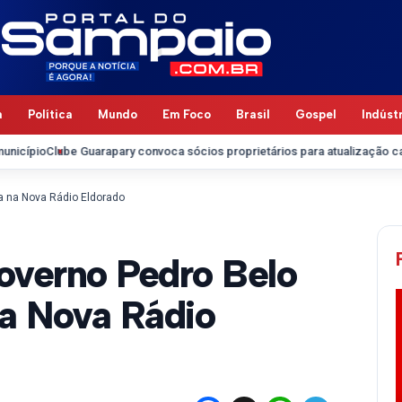
a
Política
Mundo
Em Foco
Brasil
Gospel
Indúst
uarapary convoca sócios proprietários para atualização cadastral em Cod
ta na Nova Rádio Eldorado
overno Pedro Belo
na Nova Rádio