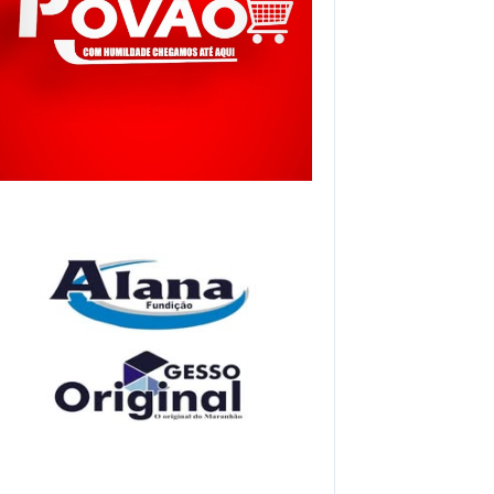
pp
gram