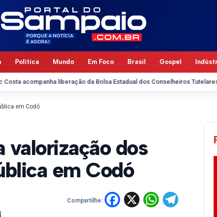
a
Política
Mundo
Em Foco
Brasil
Gospel
Indúst
mpanha liberação da Bolsa Estadual dos Conselheiros Tutelares e reforç
pública em Codó
 valorização dos
pública em Codó
Facebook
X
WhatsA
Tele
Compartilhe: