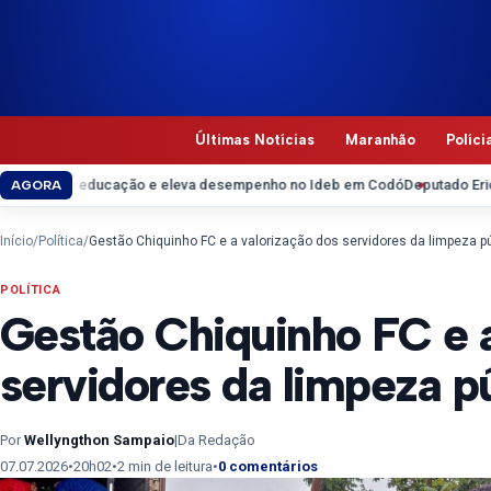
Pular para o conteúdo
Últimas Notícias
Maranhão
Políci
a educação e eleva desempenho no Ideb em Codó
Deputado Eric Costa aco
AGORA
Início
/
Política
/
Gestão Chiquinho FC e a valorização dos servidores da limpeza 
POLÍTICA
Gestão Chiquinho FC e a
servidores da limpeza 
Por
Wellyngthon Sampaio
|
Da Redação
07.07.2026
•
20h02
•
2 min de leitura
•
0 comentários