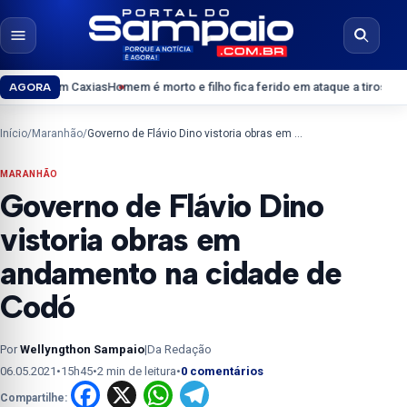
Pular para o conteúdo
Abrir menu
Abrir b
axias
Homem é morto e filho fica ferido em ataque a tiros em Coroatá
Confir
AGORA
Início
/
Maranhão
/
Governo de Flávio Dino vistoria obras em andamento na cidade de Codó
MARANHÃO
Governo de Flávio Dino
vistoria obras em
andamento na cidade de
Codó
Por
Wellyngthon Sampaio
|
Da Redação
06.05.2021
•
15h45
•
2 min de leitura
•
0 comentários
Facebook
X
WhatsApp
Telegram
Compartilhe: