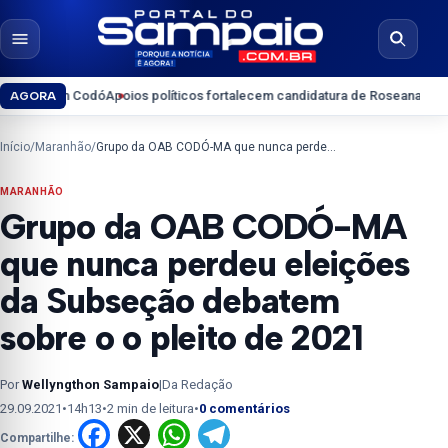
Pular para o conteúdo
Abrir menu
Abrir b
 em Codó
Apoios políticos fortalecem candidatura de Roseana Sarney ao Se
AGORA
Início
/
Maranhão
/
Grupo da OAB CODÓ-MA que nunca perdeu eleições da Subseção debatem sobre o o pleito de 2021
MARANHÃO
Grupo da OAB CODÓ-MA
que nunca perdeu eleições
da Subseção debatem
sobre o o pleito de 2021
Por
Wellyngthon Sampaio
|
Da Redação
29.09.2021
•
14h13
•
2 min de leitura
•
0 comentários
Facebook
X
WhatsApp
Telegram
Compartilhe: