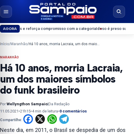
Pular para o conteúdo
Abrir menu
Abrir b
reforça compromisso com a categoria
Idoso é preso suspeito de crimes sex
AGORA
Início
/
Maranhão
/
Há 10 anos, morria Lacraia, um dos maiores símbolos do funk brasileiro
MARANHÃO
Há 10 anos, morria Lacraia,
um dos maiores símbolos
do funk brasileiro
Por
Wellyngthon Sampaio
|
Da Redação
11.05.2021
•
21h15
•
4 min de leitura
•
0 comentários
Facebook
X
WhatsApp
Telegram
Compartilhe:
Neste dia, em 2011, o Brasil se despedia de um dos