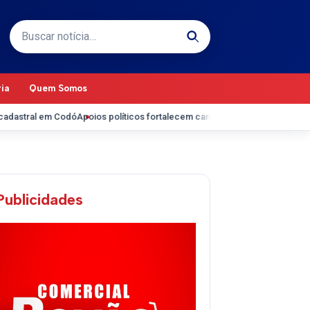
Buscar por:
ria
Quem Somos
em Codó
Apoios políticos fortalecem candidatura de Roseana Sarney ao Se
Publicidades
pp
gram