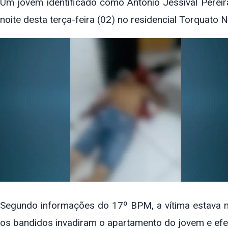
Um jovem identificado como Antônio Jessival Pereira
noite desta terça-feira (02) no residencial Torquato N
Segundo informações do 17º BPM, a vítima estava n
os bandidos invadiram o apartamento do jovem e efet