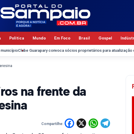
a
Política
Mundo
Em Foco
Brasil
Gospel
Indúst
lube Guarapary convoca sócios proprietários para atualização cadastral 
Teresina
os na frente da
esina
Facebook
X
WhatsA
Tele
Compartilhe: