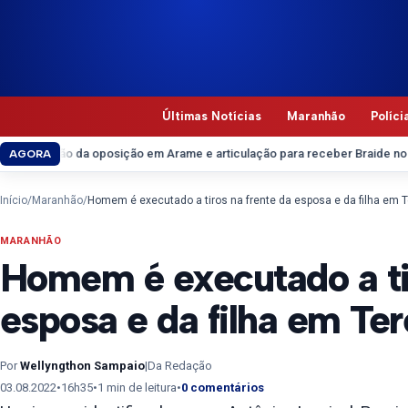
Pular para o conteúdo
Últimas Notícias
Maranhão
Políci
ão da oposição em Arame e articulação para receber Braide no município
C
AGORA
Início
/
Maranhão
/
Homem é executado a tiros na frente da esposa e da filha em 
MARANHÃO
Homem é executado a tir
esposa e da filha em Ter
Por
Wellyngthon Sampaio
|
Da Redação
03.08.2022
•
16h35
•
1 min de leitura
•
0 comentários