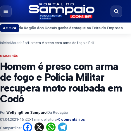
Pular para o conteúdo
Abrir menu
Abrir b
a Região dos Cocais ganha destaque na Feira do Empreendedor 2026
Inter
AGORA
Início
/
Maranhão
/
Homem é preso com arma de fogo e Polícia Militar recupera moto roubada em Codó
MARANHÃO
Homem é preso com arma
de fogo e Polícia Militar
recupera moto roubada em
Codó
Por
Wellyngthon Sampaio
|
Da Redação
01.04.2021
•
16h22
•
1 min de leitura
•
0 comentários
Facebook
X
WhatsApp
Telegram
Compartilhe: