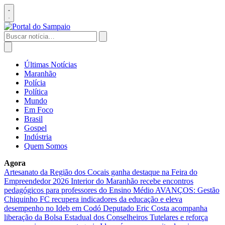
Pular
para
Abrir
o
menu
conteúdo
Buscar
por:
Abrir
busca
Últimas Notícias
Maranhão
Polícia
Política
Mundo
Em Foco
Brasil
Gospel
Indústria
Quem Somos
Agora
Artesanato da Região dos Cocais ganha destaque na Feira do
Empreendedor 2026
Interior do Maranhão recebe encontros
pedagógicos para professores do Ensino Médio
AVANÇOS: Gestão
Chiquinho FC recupera indicadores da educação e eleva
desempenho no Ideb em Codó
Deputado Eric Costa acompanha
liberação da Bolsa Estadual dos Conselheiros Tutelares e reforça