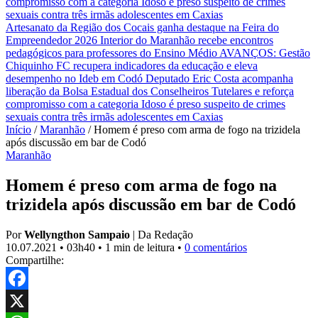
compromisso com a categoria
Idoso é preso suspeito de crimes
sexuais contra três irmãs adolescentes em Caxias
Artesanato da Região dos Cocais ganha destaque na Feira do
Empreendedor 2026
Interior do Maranhão recebe encontros
pedagógicos para professores do Ensino Médio
AVANÇOS: Gestão
Chiquinho FC recupera indicadores da educação e eleva
desempenho no Ideb em Codó
Deputado Eric Costa acompanha
liberação da Bolsa Estadual dos Conselheiros Tutelares e reforça
compromisso com a categoria
Idoso é preso suspeito de crimes
sexuais contra três irmãs adolescentes em Caxias
Início
/
Maranhão
/
Homem é preso com arma de fogo na trizidela
após discussão em bar de Codó
Maranhão
Homem é preso com arma de fogo na
trizidela após discussão em bar de Codó
Por
Wellyngthon Sampaio
|
Da Redação
10.07.2021
•
03h40
•
1 min de leitura
•
0 comentários
Compartilhe:
Facebook