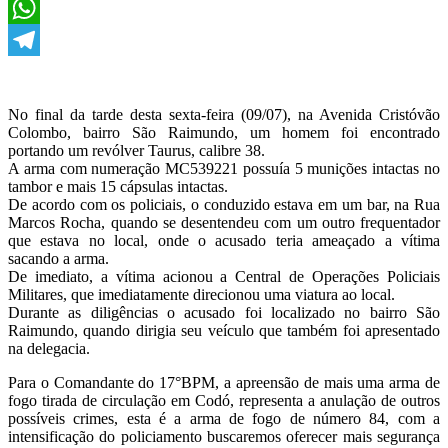
X
WhatsApp
Telegram
No final da tarde desta sexta-feira (09/07), na Avenida Cristóvão
Colombo, bairro São Raimundo, um homem foi encontrado
portando um revólver Taurus, calibre 38.
A arma com numeração MC539221 possuía 5 munições intactas no
tambor e mais 15 cápsulas intactas.
De acordo com os policiais, o conduzido estava em um bar, na Rua
Marcos Rocha, quando se desentendeu com um outro frequentador
que estava no local, onde o acusado teria ameaçado a vítima
sacando a arma.
De imediato, a vítima acionou a Central de Operações Policiais
Militares, que imediatamente direcionou uma viatura ao local.
Durante as diligências o acusado foi localizado no bairro São
Raimundo, quando dirigia seu veículo que também foi apresentado
na delegacia.
Para o Comandante do 17°BPM, a apreensão de mais uma arma de
fogo tirada de circulação em Codó, representa a anulação de outros
possíveis crimes, esta é a arma de fogo de número 84, com a
intensificação do policiamento buscaremos oferecer mais segurança