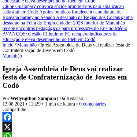
educação e eleva desempenho no Ideb em Codó
Clube Guarapary convoca sócios proprietários para atualização
cadastral em Codó
Apoios políticos fortalecem candidatura de
Roseana Sarney ao Senado
Artesanato da Região dos Cocais ganha
destaque na Feira do Empreendedor 2026
Interior do Maranhão
recebe encontros pedagógicos para professores do Ensino Médio
AVANÇOS: Gestão Chiquinho FC recupera indicadores da
educação e eleva desempenho no Ideb em Codó
Início
/
Maranhão
/
Igreja Assembleia de Deus vai realizar festa de
Confraternização de Jovens em Codó
Maranhão
Igreja Assembleia de Deus vai realizar
festa de Confraternização de Jovens em
Codó
Por
Wellyngthon Sampaio
|
Da Redação
13.08.2021
•
11h29
•
1 min de leitura
•
0 comentários
Compartilhe:
Facebook
X