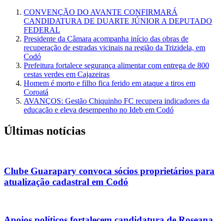
CONVENÇÃO DO AVANTE CONFIRMARÁ
CANDIDATURA DE DUARTE JÚNIOR A DEPUTADO
FEDERAL
Presidente da Câmara acompanha início das obras de
recuperação de estradas vicinais na região da Trizidela, em
Codó
Prefeitura fortalece segurança alimentar com entrega de 800
cestas verdes em Cajazeiras
Homem é morto e filho fica ferido em ataque a tiros em
Coroatá
AVANÇOS: Gestão Chiquinho FC recupera indicadores da
educação e eleva desempenho no Ideb em Codó
Últimas notícias
Clube Guarapary convoca sócios proprietários para
atualização cadastral em Codó
Apoios políticos fortalecem candidatura de Roseana