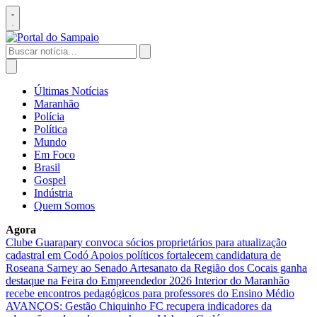
Pular
para
Abrir
o
menu
conteúdo
Buscar
por:
Abrir
busca
Últimas Notícias
Maranhão
Polícia
Política
Mundo
Em Foco
Brasil
Gospel
Indústria
Quem Somos
Agora
Clube Guarapary convoca sócios proprietários para atualização
cadastral em Codó
Apoios políticos fortalecem candidatura de
Roseana Sarney ao Senado
Artesanato da Região dos Cocais ganha
destaque na Feira do Empreendedor 2026
Interior do Maranhão
recebe encontros pedagógicos para professores do Ensino Médio
AVANÇOS: Gestão Chiquinho FC recupera indicadores da