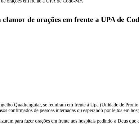
or de orações em frente a UPA de Codó-MA
a clamor de orações em frente a UPA de C
ngelho Quadrangular, se reuniram em frente à Upa (Unidade de Pronto
asos confirmados de pessoas internadas ou esperando por leitos em hosp
aram para fazer orações em frente aos hospitais pedindo a Deus que ab