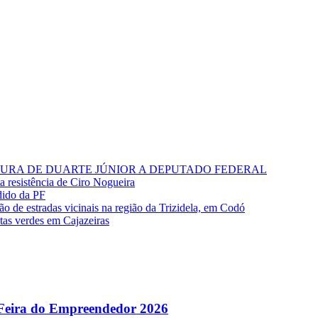
RA DE DUARTE JÚNIOR A DEPUTADO FEDERAL
ta resistência de Ciro Nogueira
dido da PF
o de estradas vicinais na região da Trizidela, em Codó
stas verdes em Cajazeiras
 Feira do Empreendedor 2026