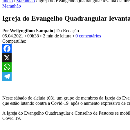
Início
/
Maranhão
/
Igreja do Evangelho Quadrangular levanta clam
Maranhão
Igreja do Evangelho Quadrangular levant
Por
Wellyngthon Sampaio
|
Da Redação
05.04.2021
•
09h38
•
2 min de leitura
•
0 comentários
Compartilhe:
Facebook
X
WhatsApp
Telegram
Neste sábado de aleluia (03), um grupo de membros da Igreja do Eva
que estão lutando contra a Covid-19, após o aumento expressivo de c
A Igreja do Evangelho Quadrangular e Conselho de Pastores se mobiliz
Covid-19.