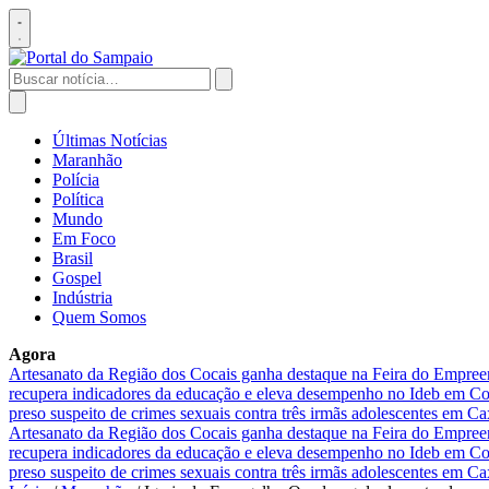
Pular
para
Abrir
o
menu
conteúdo
Buscar
por:
Abrir
busca
Últimas Notícias
Maranhão
Polícia
Política
Mundo
Em Foco
Brasil
Gospel
Indústria
Quem Somos
Agora
Artesanato da Região dos Cocais ganha destaque na Feira do Empre
recupera indicadores da educação e eleva desempenho no Ideb em 
preso suspeito de crimes sexuais contra três irmãs adolescentes em Ca
Artesanato da Região dos Cocais ganha destaque na Feira do Empre
recupera indicadores da educação e eleva desempenho no Ideb em 
preso suspeito de crimes sexuais contra três irmãs adolescentes em Ca