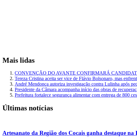
Mais lidas
CONVENÇÃO DO AVANTE CONFIRMARÁ CANDIDATU
Tereza Cristina aceita ser vice de Flávio Bolsonaro, mas enfren
André Mendonça autoriza investigação contra Lulinha após pe
Presidente da Câmara acompanha início das obras de recuperaçã
Prefeitura fortalece segurança alimentar com entrega de 800 ce
Últimas notícias
Artesanato da Região dos Cocais ganha destaque na