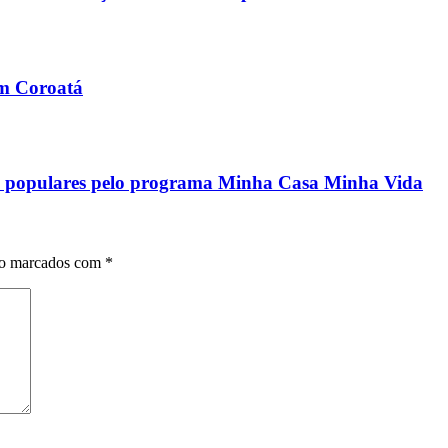
em Coroatá
ias populares pelo programa Minha Casa Minha Vida
ão marcados com
*