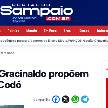
a
Política
Mundo
Em Foco
Brasil
Gospel
Indúst
 para professores do Ensino Médio
AVANÇOS: Gestão Chiquinho FC recupe
 para Codó
 Gracinaldo propõem
 Codó
Facebook
X
WhatsA
Tele
Compartilhe: