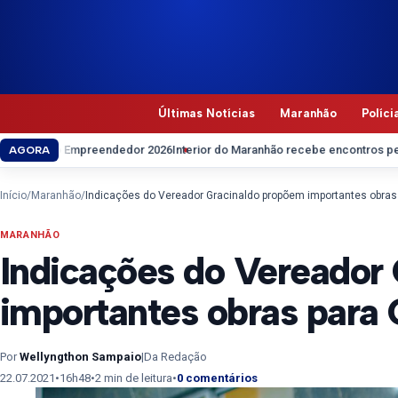
Pular para o conteúdo
Últimas Notícias
Maranhão
Políci
do Empreendedor 2026
Interior do Maranhão recebe encontros pedagógicos
AGORA
Início
/
Maranhão
/
Indicações do Vereador Gracinaldo propõem importantes obras
MARANHÃO
Indicações do Vereador
importantes obras para
Por
Wellyngthon Sampaio
|
Da Redação
22.07.2021
•
16h48
•
2 min de leitura
•
0 comentários