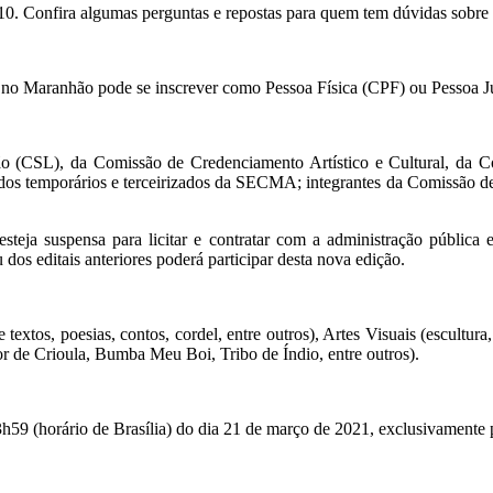
, 10. Confira algumas perguntas e repostas para quem tem dúvidas sobr
o no Maranhão pode se inscrever como Pessoa Física (CPF) ou Pessoa J
ação (CSL), da Comissão de Credenciamento Artístico e Cultural, da
os temporários e terceirizados da SECMA; integrantes da Comissão de 
teja suspensa para licitar e contratar com a administração pública e
dos editais anteriores poderá participar desta nova edição.
textos, poesias, contos, cordel, entre outros), Artes Visuais (escultura,
r de Crioula, Bumba Meu Boi, Tribo de Índio, entre outros).
23h59 (horário de Brasília) do dia 21 de março de 2021, exclusivamente p