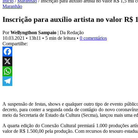
Início
/
Maranhão
/
Inscrição para auxílio artista no valor R$ 1,5 mil 
Maranhão
Inscrição para auxílio artista no valor R$ 
Por
Wellyngthon Sampaio
|
Da Redação
10.03.2021
•
13h11
•
5 min de leitura
•
0 comentários
Compartilhe:
Facebook
X
WhatsApp
Telegram
A
suspensão de festas, shows e qualquer outro tipo de evento públic
decreto, para conter a segunda onda de contágio do novo coronavírus 
meio da Secretaria de Estado da Cultura (Secma), lançou mais uma ed
A quarta edição do Conexão Cultural premiará 1.000 produções artísti
valor de R$ 1.500,00 pela produção. Com recursos do tesouro estadual