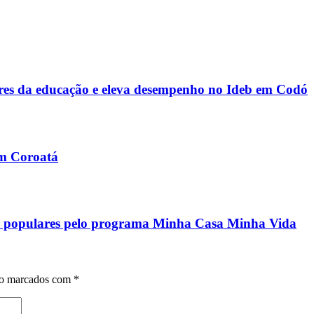
s da educação e eleva desempenho no Ideb em Codó
em Coroatá
ias populares pelo programa Minha Casa Minha Vida
ão marcados com
*