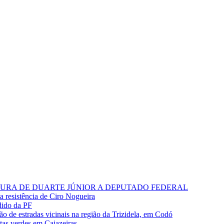
RA DE DUARTE JÚNIOR A DEPUTADO FEDERAL
ta resistência de Ciro Nogueira
dido da PF
o de estradas vicinais na região da Trizidela, em Codó
stas verdes em Cajazeiras