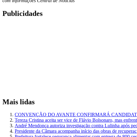
com informações Central de Notícias
Publicidades
Mais lidas
CONVENÇÃO DO AVANTE CONFIRMARÁ CANDIDATU
Tereza Cristina aceita ser vice de Flávio Bolsonaro, mas enfren
André Mendonça autoriza investigação contra Lulinha após pe
Presidente da Câmara acompanha início das obras de recuperaçã
Prefeitura fortalece segurança alimentar com entrega de 800 ce