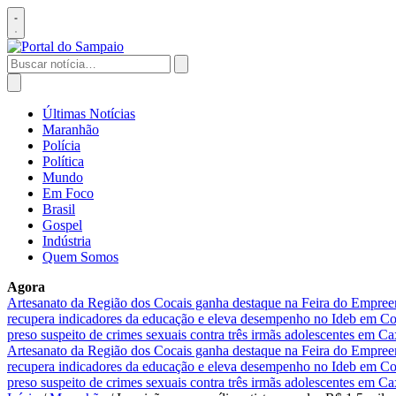
Pular
para
Abrir
o
menu
conteúdo
Buscar
por:
Abrir
busca
Últimas Notícias
Maranhão
Polícia
Política
Mundo
Em Foco
Brasil
Gospel
Indústria
Quem Somos
Agora
Artesanato da Região dos Cocais ganha destaque na Feira do Empre
recupera indicadores da educação e eleva desempenho no Ideb em 
preso suspeito de crimes sexuais contra três irmãs adolescentes em Ca
Artesanato da Região dos Cocais ganha destaque na Feira do Empre
recupera indicadores da educação e eleva desempenho no Ideb em 
preso suspeito de crimes sexuais contra três irmãs adolescentes em Ca